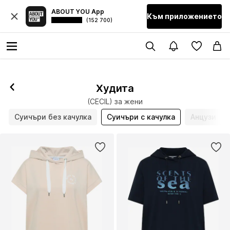
ABOUT YOU App
Към приложението
(152 700)
Худита
(CECIL) за жени
Суичъри без качулка
Суичъри с качулка
Анцузи