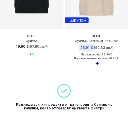
КУПОН
CECIL
CECIL
Суичър
Суичър 'Scents Of The Sea'
49,90 €
(97,60 лв.³)
26,91 €
(52,63 лв.³)
Първоначално: 39,90 €
Последна най-ниска цена:
20,93 €
Разгледа всички продукти от категорията Суичъри с
качулка, които отговарят на твоите филтри