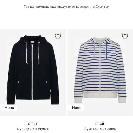
Тук ще намериш още продукти от категорията Суичъри
Ново
Ново
CECIL
CECIL
Суичъри с качулка
Суичъри с качулка