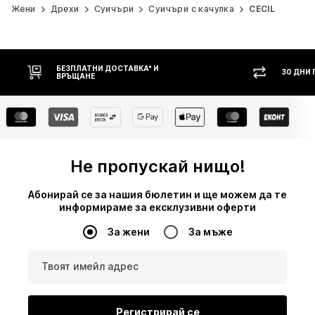
Жени
Дрехи
Суичъри
Суичъри с качулка
CECIL
30 ДНИ ПРАВО НА ВРЪЩАНЕ
НАЛ
Не пропускай нищо!
Абонирай се за нашия бюлетин и ще можем да те
информираме за ексклузивни оферти
За жени
За мъже
Твоят имейл адрес
Регистрирай се