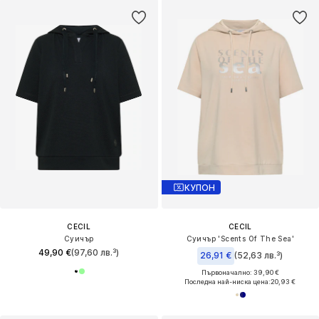
КУПОН
CECIL
CECIL
Суичър
Суичър 'Scents Of The Sea'
49,90 €
(97,60 лв.³)
26,91 €
(52,63 лв.³)
Първоначално: 39,90 €
Последна най-ниска цена:
20,93 €