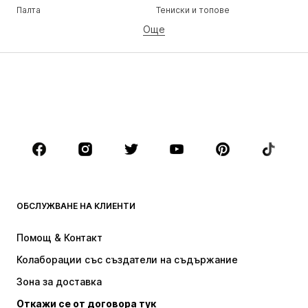
Палта
Тениски и топове
Още
Панталони
Бельо
Поли
Блузи и туники
Суичъри
Блейзери
Бански и плажна мода
Гащеризони и комбинезони
Големи размери
Мода за бременни
Обувки
Спорт
Аксесоари
Premium
ДРЕХИ
ОБСЛУЖВАНЕ НА КЛИЕНТИ
НОВО
Популярно
Рокли
Дънки
Помощ & Контакт
Тениски и топове
Панталони
Колаборации със създатели на съдържание
Якета
Пуловери и Трикотаж
Зона за доставка
Бельо
Блузи и туники
Откажи се от договора тук
Палта
Поли