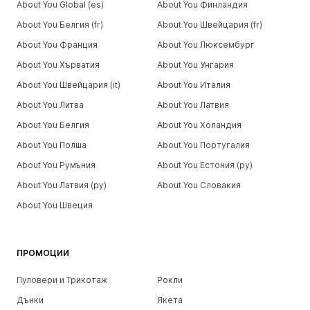
About You Global (es)
About You Финландия
About You Белгия (fr)
About You Швейцария (fr)
About You Франция
About You Люксембург
About You Хърватия
About You Унгария
About You Швейцария (it)
About You Италия
About You Литва
About You Латвия
About You Белгия
About You Холандия
About You Полша
About You Португалия
About You Румъния
About You Естония (ру)
About You Латвия (ру)
About You Словакия
About You Швеция
ПРОМОЦИИ
Пуловери и Трикотаж
Рокли
Дънки
Якета