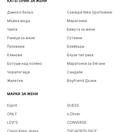
КАТЕГОРИИ ЗА ЖЕНИ
Дамско бельо
Суичъри Nike Sportswear
Мъжка мода
Маратонки
Чанти
Бижута за жени
Раници за жени
Сутиени
Пуловери
Блейзъри
Клинове
Блузи тип риза
Ботуши над коляно
Маратонки за бягане
Чорапогащи
Сандали
Жилетки
Boyfriend Дънки
МАРКИ ЗА ЖЕНИ
Esprit
GUESS
ONLY
s.Oliver
LEVI'S
CONVERSE
Calvin Klein Jeans
THE NORTH FACE