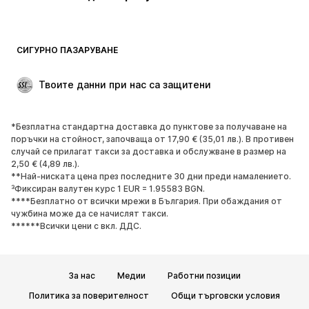
Бански и плажна мода
Суичъри
Блейзери
Гащеризони и комбинезони
СИГУРНО ПАЗАРУВАНЕ
Големи размери
Мода за бременни
Специални Поводи
ЕКСКЛУЗИВНО
Твоите данни при нас са защитени
Рециклиране
*Безплатна стандартна доставка до пунктове за получаване на
ОБУВКИ
поръчки на стойност, започваща от 17,90 € (35,01 лв.). В противен
случай се прилагат такси за доставка и обслужване в размер на
НОВО
Популярно
2,50 € (4,89 лв.).
**Най-ниската цена през последните 30 дни преди намалението.
Маратонки
Боти
³Фиксиран валутен курс 1 EUR = 1.95583 BGN.
Обувки с висок ток
Ботуши
****Безплатно от всички мрежи в България. При обаждания от
чужбина може да се начислят такси.
Сандали
Ниски обувки
******Всички цени с вкл. ДДС.
Спортни обувки
Балерини
Чехли
Домашни пантофи
За нас
Медии
Работни позиции
ЕКСКЛУЗИВНО
Политика за поверителност
Общи търговски условия
СПОРТ