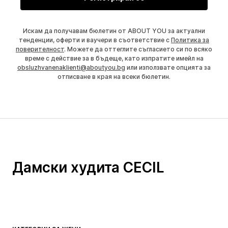
Искам да получавам бюлетин от ABOUT YOU за актуални
тенденции, оферти и ваучери в съответствие с
Политика за
поверителност
. Можете да оттеглите съгласието си по всяко
време с действие за в бъдеще, като изпратите имейл на
obsluzhvanenaklienti@aboutyou.bg
или използвате опцията за
отписване в края на всеки бюлетин.
Дамски худита CECIL