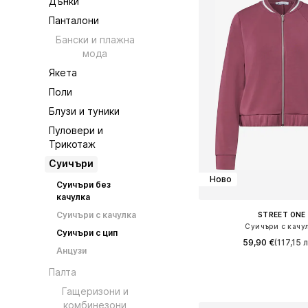
Дънки
Панталони
Бански и плажна
мода
Якета
Поли
Блузи и туники
Пуловери и
Трикотаж
Суичъри
Ново
Суичъри без
качулка
Суичъри с качулка
STREET ONE
Суичъри с качу
Суичъри с цип
59,90 €
(117,15 л
Анцузи
Предлага се в много 
Палта
Добави в кошн
Гащеризони и
комбинезони