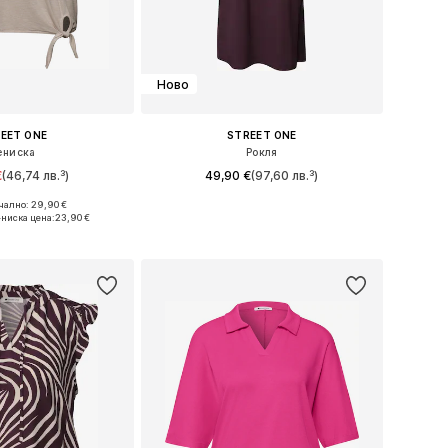
Ново
EET ONE
STREET ONE
ениска
Рокля
€
(46,74 лв.³)
49,90 €
(97,60 лв.³)
ално: 29,90 €
и: XS, S, M, L, XXL
Налични размери: 36, 38, 40, 42, 44
-ниска цена:
23,90 €
в кошницата
Добави в кошницата