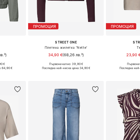
ПРОМОЦИЯ
ПРОМОЦИЯ
STREET ONE
STR
е
Плетена жилетка 'Nette'
Т
в.³)
34,90 €
(68,26 лв.³)
23,90 
90 €
Първоначално: 39,90 €
Първонач
, L, XL, XXL
Предлага се в много размери
Налични размер
:
64,90 €
Последна най-ниска цена:
34,90 €
Последна най
ицата
Добави в кошницата
Добави 