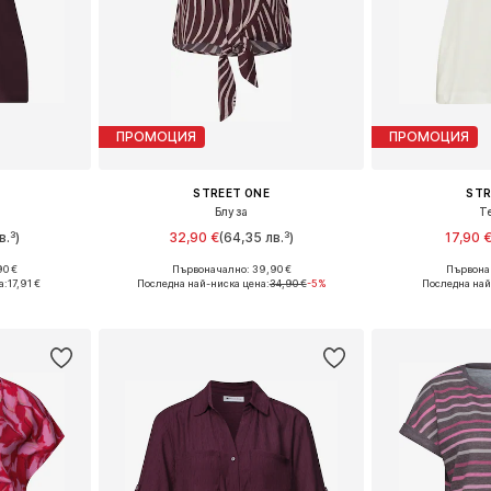
ПРОМОЦИЯ
ПРОМОЦИЯ
STREET ONE
STR
Блуза
Т
в.³)
32,90 €
(64,35 лв.³)
17,90 
90 €
Първоначално: 39,90 €
Първонач
, L, XL, XXL
Налични размери: XS, S, M, L, XXL, XXXL
Налични размери: 
а:
17,91 €
Последна най-ниска цена:
34,90 €
-5%
Последна най
ицата
Добави в кошницата
Добави 