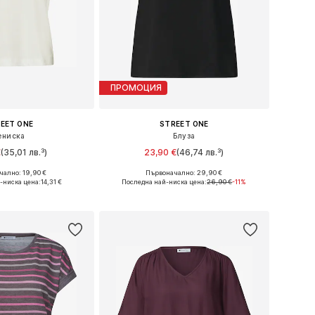
ПРОМОЦИЯ
EET ONE
STREET ONE
ениска
Блуза
€
(35,01 лв.³)
23,90 €
(46,74 лв.³)
ално: 19,90 €
Първоначално: 29,90 €
XS, S, M, XL, XXL, XXXL
Налични размери: XS, S, M, L, XXL, XXXL
-ниска цена:
14,31 €
Последна най-ниска цена:
26,90 €
-11%
в кошницата
Добави в кошницата