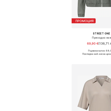
ПРОМОЦИЯ
STREET ONE
Преходно як
69,90 €
(136,71 л
Първоначално: 89,
Налични размери: XS, S, M
Последна най-ниска цена
Добави в кошн