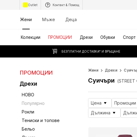
Outlet
Контакт & Помощ
Жени
Мъже
Деца
Колекции
ПРОМОЦИИ
Дрехи
Обувки
Спорт
БЕЗПЛАТНИ ДОСТАВКА* И ВРЪЩАНЕ
Жени
Дрехи
Суичъ
ПРОМОЦИИ
Суичъри
(STREET 
Дрехи
НОВО
Цена
Промоции
Популярно
Рокли
Дължина
Дължи
Тениски и топове
Бельо