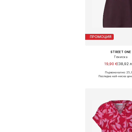
ПРОМОЦИЯ
STREET ONE
Тениска
19,90 €
(38,92 л
Първоначално: 25,
Налични размери: XS, S, M
Последна най-ниска цен
Добави в кошн