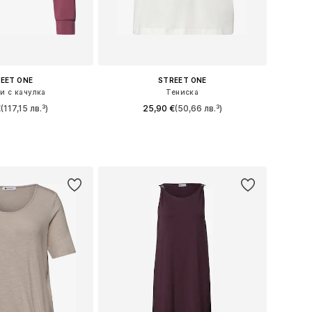
EET ONE
STREET ONE
и с качулка
Тениска
€
(117,15 лв.³)
25,90 €
(50,66 лв.³)
 в много размери
Налични размери: XS, M, L, XL, XXL
в кошницата
Добави в кошницата