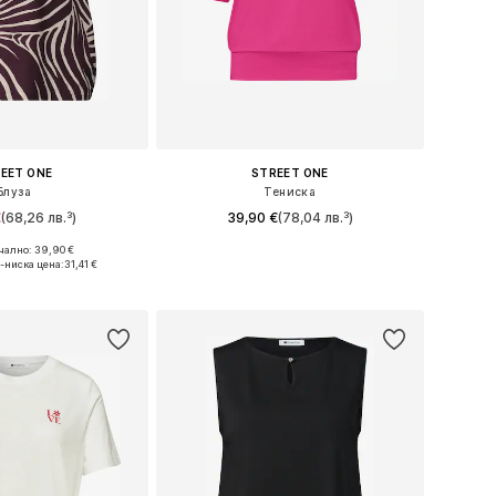
EET ONE
STREET ONE
Блуза
Тениска
€
(68,26 лв.³)
39,90 €
(78,04 лв.³)
ално: 39,90 €
ери: S, M, L, XXXL
Предлага се в много размери
-ниска цена:
31,41 €
в кошницата
Добави в кошницата