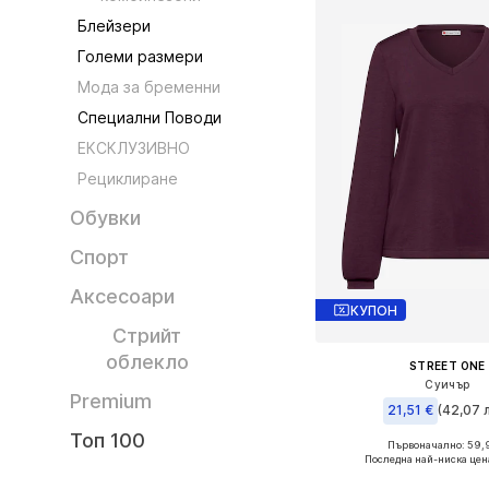
Блейзери
Големи размери
Мода за бременни
Специални Поводи
ЕКСКЛУЗИВНО
Рециклиране
Обувки
Спорт
Аксесоари
КУПОН
Стрийт
облекло
STREET ONE
Суичър
Premium
21,51 €
(42,07 л
Топ 100
Първоначално: 59,
Налични размери
Последна най-ниска цен
Добави в кошн