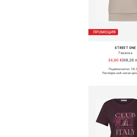
ПРОМОЦИЯ
STREET ONE
Тениска
34,90 €
(68,26 л
Първоначално: 39,
Предлага се в много 
Последна най-ниска цен
Добави в кошн