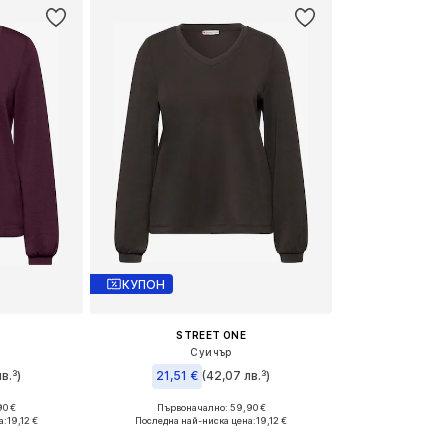
КУПОН
STREET ONE
Суичър
в.³)
21,51 €
(42,07 лв.³)
90 €
Първоначално: 59,90 €
: XS
Налични размери: XS, S
а:
19,12 €
Последна най-ниска цена:
19,12 €
ицата
Добави в кошницата