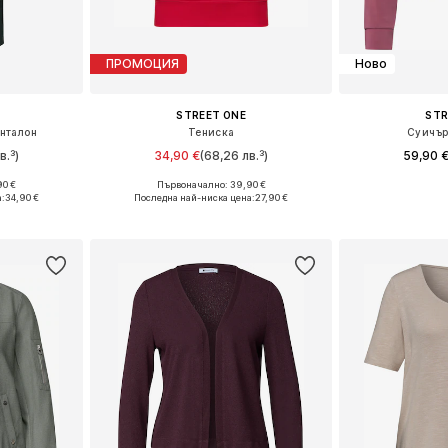
ПРОМОЦИЯ
Ново
STREET ONE
STR
нталон
Тениска
Суичър
в.³)
34,90 €
(68,26 лв.³)
59,90 
90 €
Първоначално: 39,90 €
Налични размери: 36 x 30, 38 x 30, 38 x 32, 40 x 30
Предлага се в много размери
Предлага се
а:
34,90 €
Последна най-ниска цена:
27,90 €
ицата
Добави в кошницата
Добави 