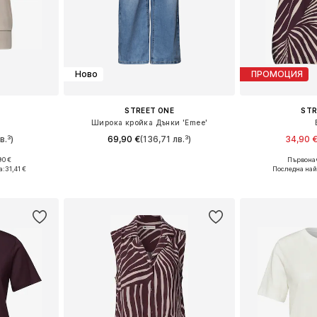
Ново
ПРОМОЦИЯ
STREET ONE
STR
Широка кройка Дънки 'Emee'
в.³)
69,90 €
(136,71 лв.³)
34,90 
90 €
Първонач
размери
Предлага се в много размери
Налични разм
а:
31,41 €
Последна най
ицата
Добави в кошницата
Добави 