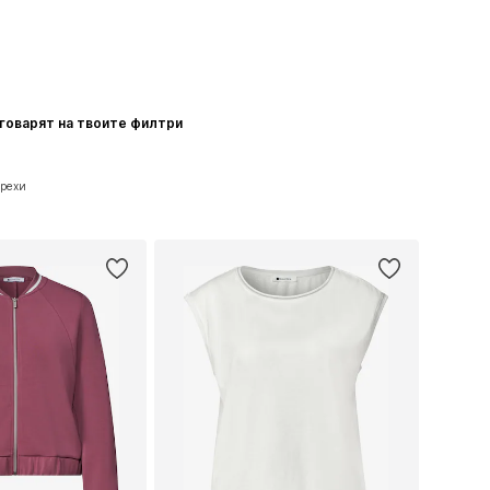
тговарят на твоите филтри
Дрехи