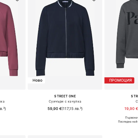
Ново
ПРОМОЦИЯ
STREET ONE
STR
лка
Суичъри с качулка
С
в.³)
59,90 €
(117,15 лв.³)
19,90 
Първонач
размери
Предлага се в много размери
Налични размер
Последна най
ицата
Добави в кошницата
Добави 