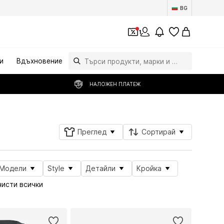
BG
1
и
Вдъхновение
НАЛОЖЕН ПЛАТЕЖ
Преглед
Сортирай
Модели
Style
Детайли
Кройка
чисти всички