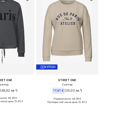
КУПОН
EET ONE
STREET ONE
уичър
Суичър
€
(38,92 лв.³)
17,91 €
(35,03 лв.³)
ално: 49,90 €
Първоначално: 49,90 €
и: XS, XS-S, S, S-M
Налични размери: S
-ниска цена:
15,92 €
Последна най-ниска цена:
15,92 €
в кошницата
Добави в кошницата