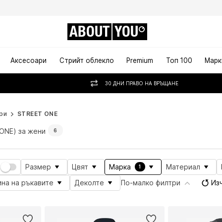
ABOUT
YOU
Аксесоари
Стрийт облекло
Premium
Топ 100
Марк
30 ДНИ ПРАВО НА ВРЪЩАНЕ
ри
STREET ONE
ONE) за жени
6
Размер
Цвят
Марка
Материал
1
на на ръкавите
Деколте
По-малко филтри
Из