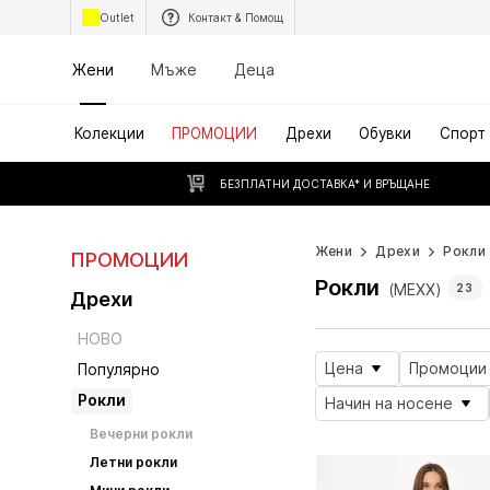
Outlet
Контакт & Помощ
Жени
Мъже
Деца
Колекции
ПРОМОЦИИ
Дрехи
Обувки
Спорт
БЕЗПЛАТНИ ДОСТАВКА* И ВРЪЩАНЕ
Жени
Дрехи
Рокли
ПРОМОЦИИ
Рокли
(MEXX)
23
Дрехи
НОВО
Цена
Промоции
Популярно
Рокли
Начин на носене
Вечерни рокли
Летни рокли