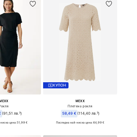
КУПОН
MEXX
MEXX
Рокля
Плетена рокля
€
(91,51 лв.³)
58,49 €
(114,40 лв.³)
-ниска цена:
51,99 €
Последна най-ниска цена:
64,99 €
 размери: 36
Налични размери: S
в кошницата
Добави в кошницата