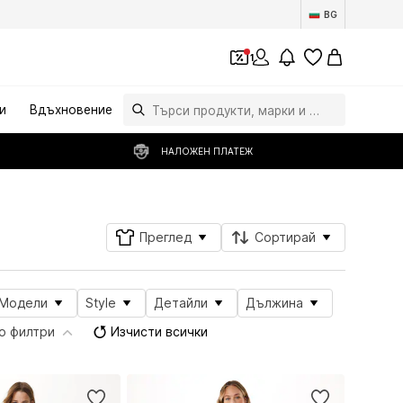
BG
1
и
Вдъхновение
НАЛОЖЕН ПЛАТЕЖ
Преглед
Сортирай
Модели
Style
Детайли
Дължина
о филтри
Изчисти всички