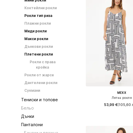
Мини рокли
Коктейлни рокли
Рокли тип риза
Плажни рокли
Миди рокли
Макси рокли
Дънкови рокли
Плетени рокли
Рокли с права
кройка
Рокли от жарсе
Дантелени рокли
Сукмани
MEXX
Лятна рокля
Тениски и топове
53,99 €
(105,60 л
Бельо
Налични размери: 34, 3
Дънки
Добави в кошн
Панталони
Бански и плажна