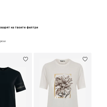
говарят на твоите филтри
Дрехи