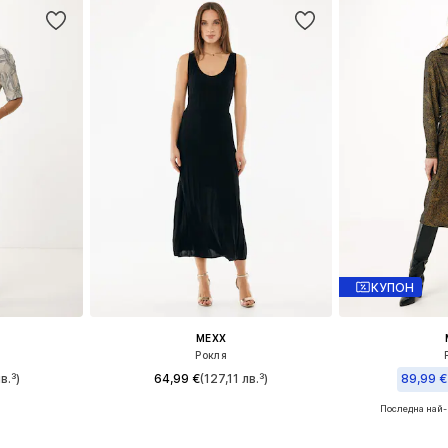
КУПОН
MEXX
Рокля
в.³)
64,99 €
(127,11 лв.³)
89,99 €
Последна най-
: 36
Налични размери: 42, 44
Налични
ицата
Добави в кошницата
Добави 