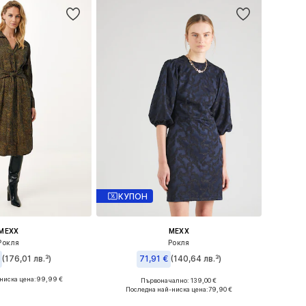
КУПОН
MEXX
MEXX
Рокля
Рокля
(176,01 лв.³)
71,91 €
(140,64 лв.³)
ниска цена:
99,99 €
Първоначално: 139,00 €
 размери: 34
Налични размери: 36
Последна най-ниска цена:
79,90 €
в кошницата
Добави в кошницата