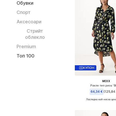
Обувки
Спорт
Аксесоари
Стрийт
облекло
Premium
Топ 100
КУПОН
MEXX
Рокля тип риза 'B
64,34 €
(125,84 
Последна най-ниска цен
Налични размери: 3
Добави в кошн