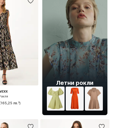
Летни рокли
MEXX
Рокля
(165,25 лв.³)
мери: 34, 36, 38
в кошницата