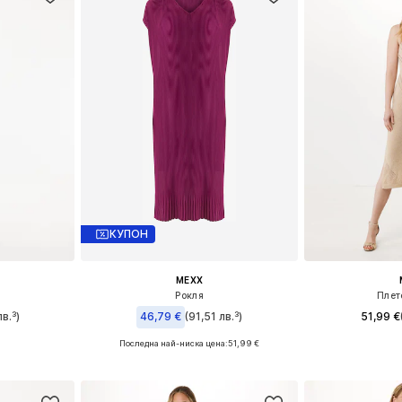
КУПОН
MEXX
Рокля
Плет
в.³)
46,79 €
(91,51 лв.³)
51,99 €
Последна най-ниска цена:
51,99 €
6, 38, 40
Налични 
Предлага се в много размери
ицата
Добави 
Добави в кошницата