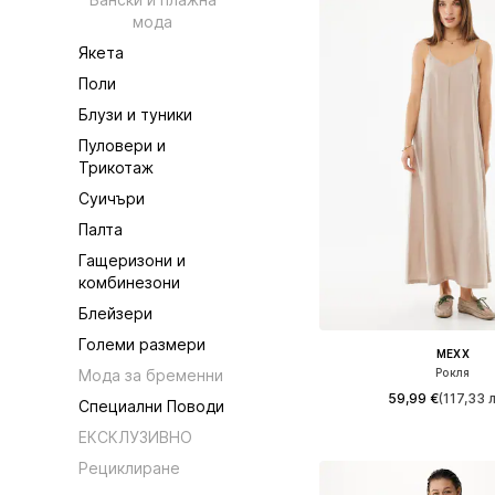
мода
Якета
Поли
Блузи и туники
Пуловери и
Трикотаж
Суичъри
Палта
Гащеризони и
комбинезони
Блейзери
Големи размери
MEXX
Мода за бременни
Рокля
59,99 €
(117,33 л
Специални Поводи
ЕКСКЛУЗИВНО
Налични размери: 36,
Добави в кошн
Рециклиране