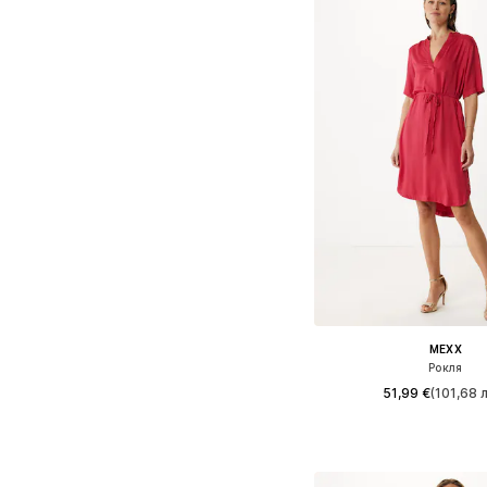
MEXX
Рокля
51,99 €
(101,68 л
Налични размери: 3
Добави в кошн