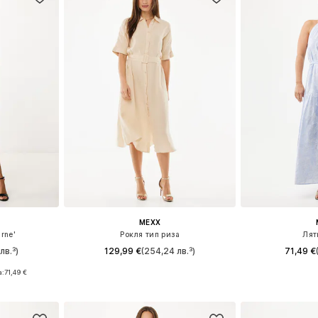
MEXX
irne'
Рокля тип риза
Лят
лв.³)
129,99 €
(254,24 лв.³)
71,49 €
а:
71,49 €
Налични размери: 38, 40
Налични р
6, 38
Добави в кошницата
Добави 
ицата