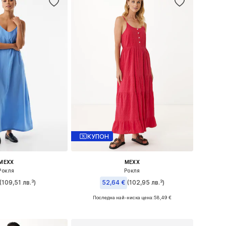
КУПОН
MEXX
MEXX
Рокля
Рокля
(109,51 лв.³)
52,64 €
(102,95 лв.³)
Последна най-ниска цена:
58,49 €
азмери: 40, 42
Налични размери: 34, 38
в кошницата
Добави в кошницата