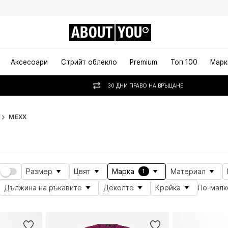
ABOUT
YOU
Аксесоари
Стрийт облекло
Premium
Топ 100
Марк
30 ДНИ ПРАВО НА ВРЪЩАНЕ
MEXX
Размер
Цвят
Марка
Материал
1
Дължина на ръкавите
Деколте
Кройка
По-малк