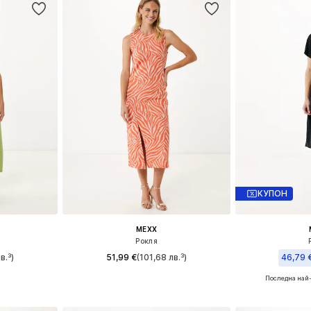
КУПОН
MEXX
Рокля
в.³)
51,99 €
(101,68 лв.³)
46,79 
Последна най
4, 36
Налични размери: 34, 38, 42
Налични
ицата
Добави в кошницата
Добави 