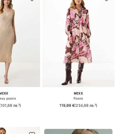
MEXX
MEXX
ена рокля
Рокля
(101,68 лв.³)
119,99 €
(234,68 лв.³)
размери: S, M
Налични размери: 36, 38, 40
в кошницата
Добави в кошницата