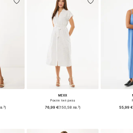
MEXX
Рокля тип риза
в.³)
76,99 €
(150,58 лв.³)
55,99 €
8, 40
Налични размери: 38, 40
Налични р
ицата
Добави в кошницата
Добави 