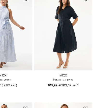
MEXX
MEXX
на рокля
Рокля тип риза
(139,82 лв.³)
103,99 €
(203,39 лв.³)
азмери: 40, 42
Налични размери: 34, 36, 40
в кошницата
Добави в кошницата