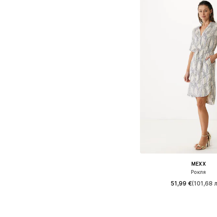
MEXX
Рокля
51,99 €
(101,68 л
Налични размери
Добави в кошн