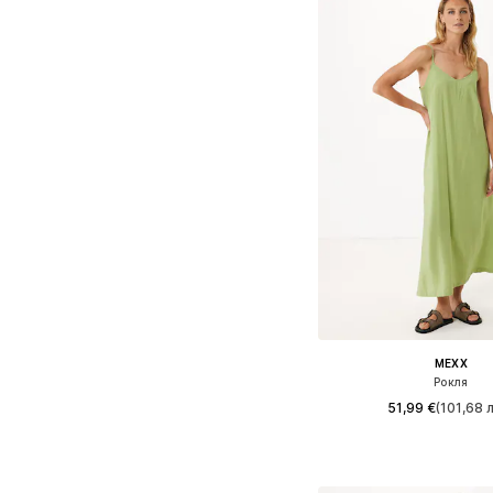
MEXX
Рокля
51,99 €
(101,68 л
Налични размери: 3
Добави в кошн