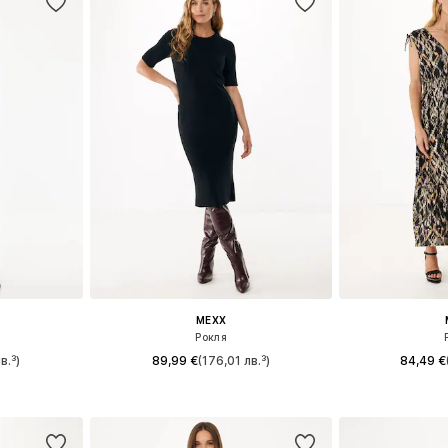
MEXX
Рокля
в.³)
89,99 €
(176,01 лв.³)
84,49 €
 38, 42
Налични размери: 34, 38, 40
Налични раз
ицата
Добави в кошницата
Добави 