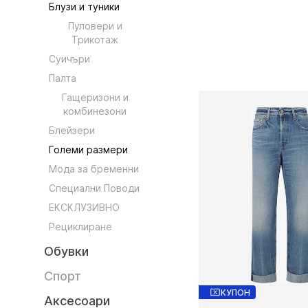
Блузи и туники
Пуловери и
Трикотаж
Суичъри
Палта
Гащеризони и
комбинезони
Блейзери
Големи размери
Мода за бременни
Специални Поводи
ЕКСКЛУЗИВНО
Рециклиране
Обувки
Спорт
КУПОН
Аксесоари