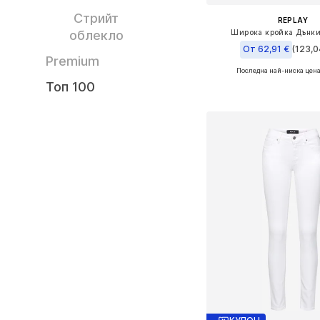
Стрийт
REPLAY
облекло
Широка кройка Дънки
От 62,91 €
(123,0
Premium
Последна най-ниска цена
Предлага се в много 
Топ 100
Добави в кошн