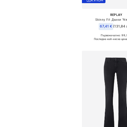
КУПОН
REPLAY
Skinny Fit Дънки 'N
67,41 €
(131,84 
+
2
Първоначално: 99,
Предлага се в много 
Последна най-ниска цена
Добави в кошн