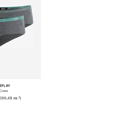
EPLAY
Слип
€
(66,48 лв.³)
 размери: XL
в кошницата