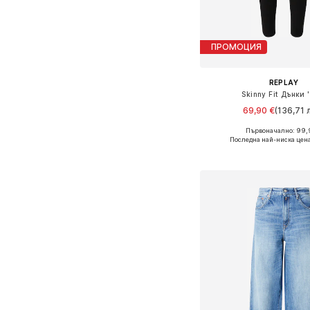
ПРОМОЦИЯ
REPLAY
Skinny Fit Дънки 
69,90 €
(136,71 л
+
2
Първоначално: 99,
Предлага се в много 
Последна най-ниска цена
Добави в кошн