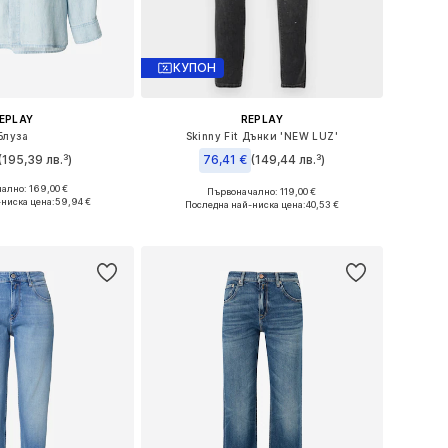
КУПОН
EPLAY
REPLAY
Блуза
Skinny Fit Дънки 'NEW LUZ'
(195,39 лв.³)
76,41 €
(149,44 лв.³)
ално: 169,00 €
Първоначално: 119,00 €
мери: XS, S, M, L
Предлага се в много размери
ниска цена:
59,94 €
Последна най-ниска цена:
40,53 €
в кошницата
Добави в кошницата