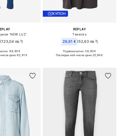
КУПОН
EPLAY
REPLAY
 Дънки 'NEW LUZ'
Тениска
(123,04 лв.³)
26,91 €
(52,63 лв.³)
ално: 99,90 €
Първоначално: 59,90 €
 в много размери
Налични размери: XS, S, M, L
-ниска цена:
62,91 €
Последна най-ниска цена:
20,94 €
в кошницата
Добави в кошницата