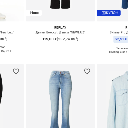
Ново
КУПОН
REPLAY
R
'New Luz'
Дънки Bootcut Дънки 'NEWLUZ'
Skinny Fit
лв.³)
119,00 €
(232,74 лв.³)
62,91 €
00 €
Първонач
размери
Предлага се в много размери
Предлага се
:
84,92 €
Последна най
ицата
Добави в кошницата
Добави 