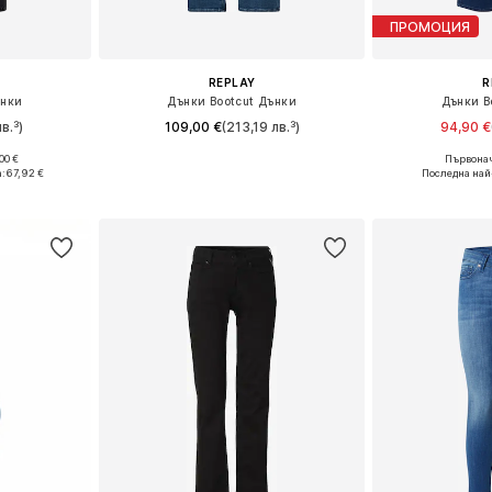
ПРОМОЦИЯ
REPLAY
R
ънки
Дънки Bootcut Дънки
Дънки B
в.³)
109,00 €
(213,19 лв.³)
94,90 €
+
4
00 €
Първонач
размери
Предлага се в много размери
Предлага се
:
67,92 €
Последна най
ицата
Добави в кошницата
Добави 