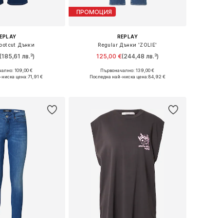
ПРОМОЦИЯ
EPLAY
REPLAY
ootcut Дънки
Regular Дънки 'ZOLIE'
(185,61 лв.³)
125,00 €
(244,48 лв.³)
+
4
ално: 109,00 €
Първоначално: 139,00 €
 в много размери
Предлага се в много размери
-ниска цена:
71,91 €
Последна най-ниска цена:
84,92 €
в кошницата
Добави в кошницата