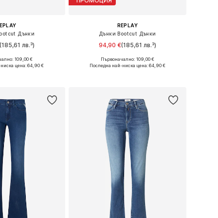
ПРОМОЦИЯ
EPLAY
REPLAY
ootcut Дънки
Дънки Bootcut Дънки
(185,61 лв.³)
94,90 €
(185,61 лв.³)
+
4
+
4
ално: 109,00 €
Първоначално: 109,00 €
 в много размери
Предлага се в много размери
-ниска цена:
64,90 €
Последна най-ниска цена:
64,90 €
в кошницата
Добави в кошницата