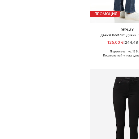
ПРОМОЦИЯ
REPLAY
Дънки Bootcut Дънки 
125,00 €
(244,48 
+
4
Първоначално: 139,
Предлага се в много 
Последна най-ниска цена
Добави в кошн