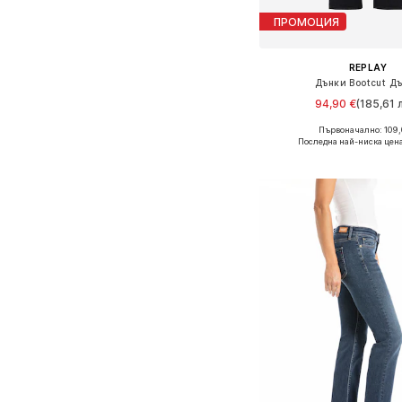
ПРОМОЦИЯ
REPLAY
Дънки Bootcut Д
94,90 €
(185,61 л
+
4
Първоначално: 109,
Предлага се в много 
Последна най-ниска цена
Добави в кошн