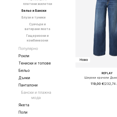
плетени жилетки
Бельо и Бански
Блузи и туники
Суичъри и
ватирани якета
Гащеризони и
комбинезони
Популярно
Рокли
Ново
Тениски и топове
Бельо
REPLAY
Дънки
Широки крачоли Дънк
119,00 €
(232,74 
Панталони
Бански и плажна
Предлага се в много 
мода
Добави в кошн
Якета
Поли