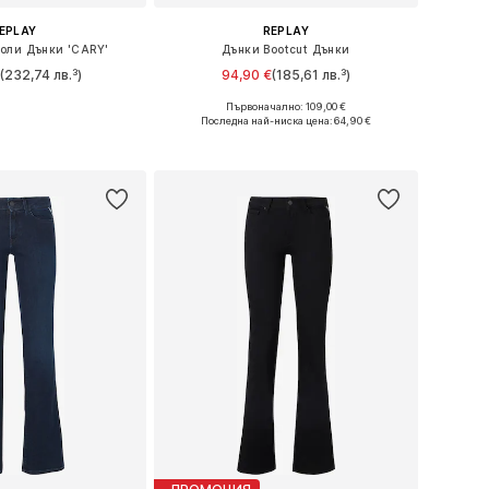
EPLAY
REPLAY
оли Дънки 'CARY'
Дънки Bootcut Дънки
(232,74 лв.³)
94,90 €
(185,61 лв.³)
+
4
Първоначално: 109,00 €
 в много размери
Предлага се в много размери
Последна най-ниска цена:
64,90 €
в кошницата
Добави в кошницата