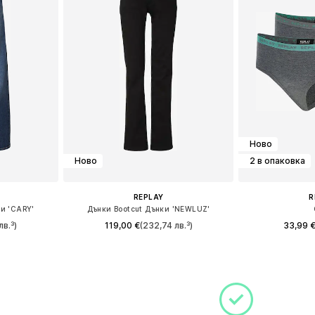
Ново
Ново
2 в опаковка
REPLAY
R
и 'CARY'
Дънки Bootcut Дънки 'NEWLUZ'
лв.³)
119,00 €
(232,74 лв.³)
33,99 
размери
Предлага се в много размери
Налични
ицата
Добави в кошницата
Добави 