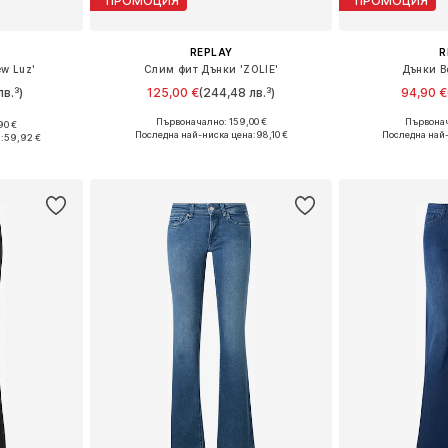
ПРОМОЦИЯ
ПРОМОЦИЯ
REPLAY
R
ew Luz'
Слим фит Дънки 'ZOLIE'
Дънки B
лв.³)
125,00 €
(244,48 лв.³)
94,90 €
Първоначално: 159,00 €
Първонач
90 €
Предлага се в много размери
Предлага се
размери
Последна най-ниска цена:
98,10 €
Последна най
:
59,92 €
Добави в кошницата
Добави 
ицата