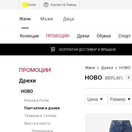
Outlet
Контакт & Помощ
Жени
Мъже
Деца
Колекции
ПРОМОЦИИ
Дрехи
Обувки
Спорт
БЕЗПЛАТНИ ДОСТАВКА* И ВРЪЩАНЕ
Жени
Дрехи
НОВО
ПРОМОЦИИ
НОВО
(REPLAY)
3
Дрехи
НОВО
Цена
Размер
Рокли и Поли
Панталони и дънки
Тениски и топове
Якета и палта
Пуловери и