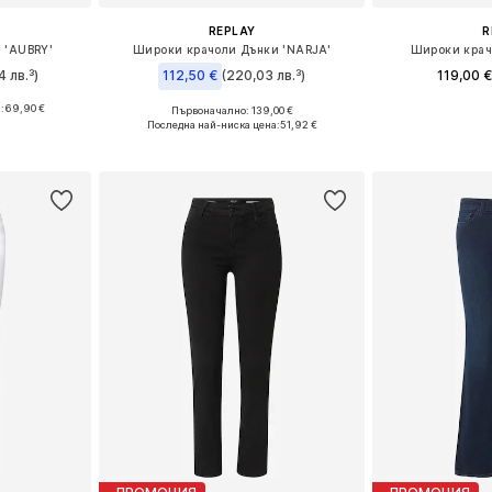
REPLAY
R
 'AUBRY'
Широки крачоли Дънки 'NARJA'
Широки крач
4 лв.³)
112,50 €
(220,03 лв.³)
119,00 €
:
69,90 €
Първоначално: 139,00 €
Предлага се
размери
Предлага се в много размери
Последна най-ниска цена:
51,92 €
Добави 
ицата
Добави в кошницата