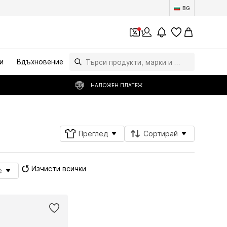
BG
1
и
Вдъхновение
НАЛОЖЕН ПЛАТЕЖ
Преглед
Сортирай
Изчисти всички
e