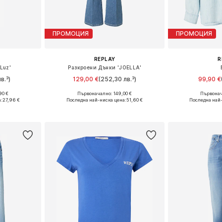
ПРОМОЦИЯ
ПРОМОЦИЯ
REPLAY
R
'Luz'
Разкроени Дънки 'JOELLA'
в.³)
129,00 €
(252,30 лв.³)
99,90 €
90 €
Първоначално: 149,00 €
Първонач
размери
Предлага се в много размери
Налични раз
:
27,96 €
Последна най-ниска цена:
51,60 €
Последна най-
ицата
Добави в кошницата
Добави 