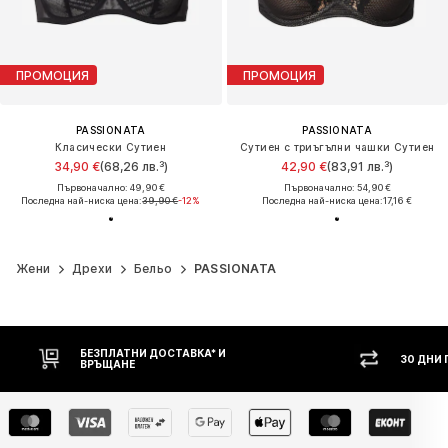
ПРОМОЦИЯ
ПРОМОЦИЯ
PASSIONATA
PASSIONATA
Класически Сутиен
Сутиен с триъгълни чашки Сутиен
34,90 €
(68,26 лв.³)
42,90 €
(83,91 лв.³)
Първоначално: 49,90 €
Първоначално: 54,90 €
Последна най-ниска цена:
39,90 €
-12%
Последна най-ниска цена:
17,16 €
Жени
Дрехи
Бельо
PASSIONATA
30 ДНИ ПРАВО НА ВРЪЩАНЕ
НАЛ