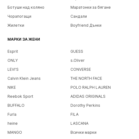
Ботуши над коляно
Маратонки за бягане
Чорапогащи
Сандали
Жилетки
Boyfriend Дънки
МАРКИ ЗА ЖЕНИ
Esprit
GUESS
ONLY
s.Oliver
LEVI'S
CONVERSE
Calvin Klein Jeans
THE NORTH FACE
NIKE
POLO RALPH LAUREN
Reebok Sport
ADIDAS ORIGINALS
BUFFALO
Dorothy Perkins
Furla
FILA
heine
LASCANA
MANGO
Всички марки