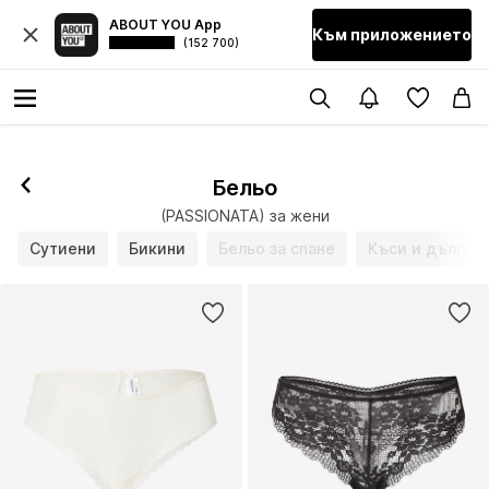
ABOUT YOU App
Към приложението
(152 700)
Бельо
(PASSIONATA) за жени
Сутиени
Бикини
Бельо за спане
Къси и дълги 