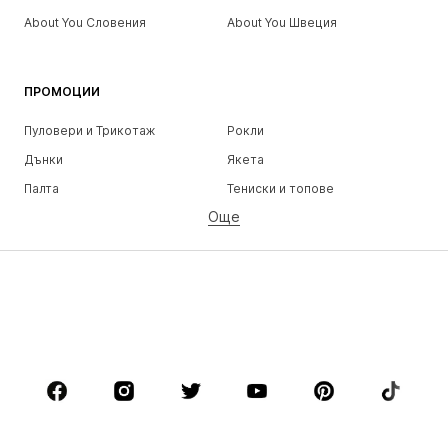
About You Словения
About You Швеция
ПРОМОЦИИ
Пуловери и Трикотаж
Рокли
Дънки
Якета
Палта
Тениски и топове
Още
Панталони
Бельо
Поли
Блузи и туники
Суичъри
Блейзери
Бански и плажна мода
Гащеризони и комбинезони
Големи размери
Мода за бременни
Обувки
Спорт
Аксесоари
Premium
ДРЕХИ