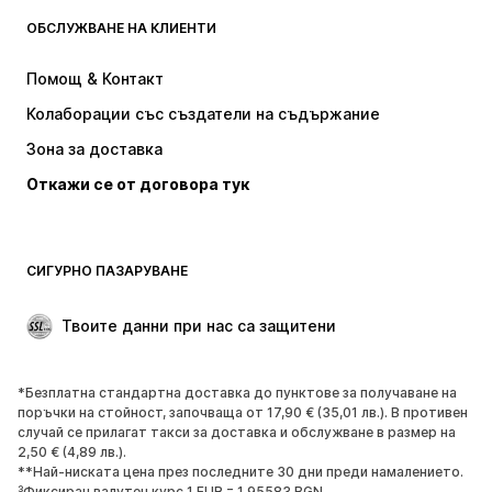
ОБСЛУЖВАНЕ НА КЛИЕНТИ
НОВО
Популярно
Рокли
Дънки
Помощ & Контакт
Тениски и топове
Панталони
Колаборации със създатели на съдържание
Якета
Пуловери и Трикотаж
Зона за доставка
Бельо
Блузи и туники
Откажи се от договора тук
Палта
Поли
Бански и плажна мода
Суичъри
Блейзери
Гащеризони и комбинезони
СИГУРНО ПАЗАРУВАНЕ
Големи размери
Мода за бременни
Специални Поводи
ЕКСКЛУЗИВНО
Твоите данни при нас са защитени
Рециклиране
*Безплатна стандартна доставка до пунктове за получаване на
ОБУВКИ
поръчки на стойност, започваща от 17,90 € (35,01 лв.). В противен
случай се прилагат такси за доставка и обслужване в размер на
НОВО
Популярно
2,50 € (4,89 лв.).
**Най-ниската цена през последните 30 дни преди намалението.
Маратонки
Боти
³Фиксиран валутен курс 1 EUR = 1.95583 BGN.