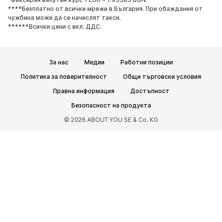
Обувки с висок ток
Ботуши
****Безплатно от всички мрежи в България. При обаждания от
чужбина може да се начислят такси.
Сандали
Ниски обувки
******Всички цени с вкл. ДДС.
Спортни обувки
Балерини
Чехли
Домашни пантофи
За нас
Медии
Работни позиции
ЕКСКЛУЗИВНО
Политика за поверителност
Общи търговски условия
СПОРТ
Правна информация
Достъпност
Спортно облекло
Видове спорт
Безопасност на продукта
Спортни обувки
Спортни чанти
© 2026 ABOUT YOU SE & Co. KG
Спортни аксесоари
АКСЕСОАРИ
НОВО
Чанти и раници
Бижута
Шалове и кърпи
Шапки и каскети
Колани
Портфейли и калъфи
Слънчеви очила