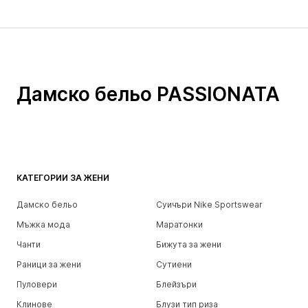
Дамско бельо PASSIONATA
КАТЕГОРИИ ЗА ЖЕНИ
Дамско бельо
Суичъри Nike Sportswear
Мъжка мода
Маратонки
Чанти
Бижута за жени
Раници за жени
Сутиени
Пуловери
Блейзъри
Клинове
Блузи тип риза