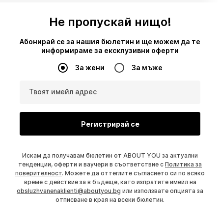
Не пропускай нищо!
Абонирай се за нашия бюлетин и ще можем да те
информираме за ексклузивни оферти
За жени
За мъже
Твоят имейл адрес
Регистрирай се
Искам да получавам бюлетин от ABOUT YOU за актуални
тенденции, оферти и ваучери в съответствие с
Политика за
поверителност
. Можете да оттеглите съгласието си по всяко
време с действие за в бъдеще, като изпратите имейл на
obsluzhvanenaklienti@aboutyou.bg
или използвате опцията за
отписване в края на всеки бюлетин.