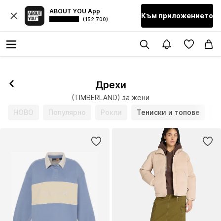
ABOUT YOU App
Към приложението
(152 700)
Дрехи
(TIMBERLAND) за жени
НОВО
Популярно
Рокли
Тениски и топове
Б