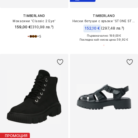
TIMBERLAND
TIMBERLAND
Мокасини 'Classic 2 Eye'
Ниски ботуши с връзки 'STONE STREET'
159,00 €
(310,98 лв.³)
152,10 €
(297,48 лв.³)
Първоначално: 189,00 €
+
5
Последна най-ниска цена:
59,92 €
ПРОМОЦИЯ