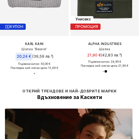
Унисекс
КУПОН
ПРОМОЦИЯ
KARL KANI
ALPHA INDUSTRIES
Шапка 'Beanie'
Шапка
21,90 €
(42,83 лв.³)
20,24 €
(39,59 лв.³)
Първоначално: 24,90 €
Първоначално: 50,00 €
Последна най-ниска цена:
21,90 €
Последна най-ниска цена:
13,49 €
ОТКРИЙ ТРЕНДОВЕ И НАЙ-ДОБРИТЕ МАРКИ
Вдъхновение за Каскети