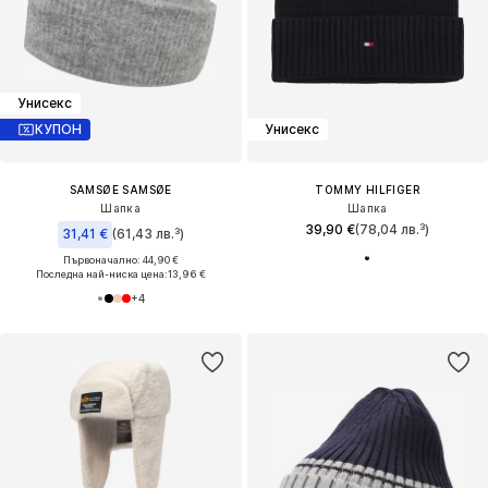
Унисекс
КУПОН
Унисекс
SAMSØE SAMSØE
TOMMY HILFIGER
Шапка
Шапка
39,90 €
(78,04 лв.³)
31,41 €
(61,43 лв.³)
Първоначално: 44,90 €
Последна най-ниска цена:
13,96 €
+
4