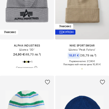
Унисекс
Унисекс
КУПОН
ALPHA INDUSTRIES
NIKE SPORTSWEAR
Шапка '3D'
Шапка 'Peak Futura'
24,90 €
(48,70 лв.³)
18,81 €
(36,79 лв.³)
Първоначално: 27,90 €
+
1
Последна най-ниска цена:
10,95 €