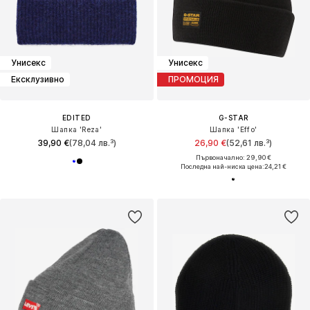
Унисекс
Унисекс
Ексклузивно
ПРОМОЦИЯ
EDITED
G-STAR
Шапка 'Reza'
Шапка 'Effo'
39,90 €
(78,04 лв.³)
26,90 €
(52,61 лв.³)
Първоначално: 29,90 €
Последна най-ниска цена:
24,21 €