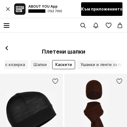
ABOUT YOU App
Към приложението
(152 700)
Плетени шапки
и с козирка
Шапки
Каскети
Ушанки и ленти за глав