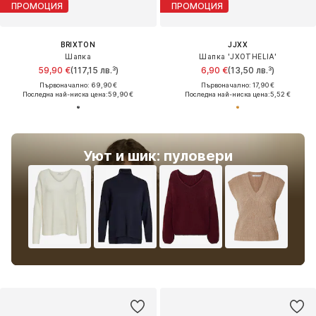
ПРОМОЦИЯ
ПРОМОЦИЯ
BRIXTON
JJXX
Шапка
Шапка 'JXOTHELIA'
59,90 €
(117,15 лв.³)
6,90 €
(13,50 лв.³)
Първоначално: 69,90 €
Първоначално: 17,90 €
Последна най-ниска цена:
59,90 €
Последна най-ниска цена:
5,52 €
Уют и шик: пуловери