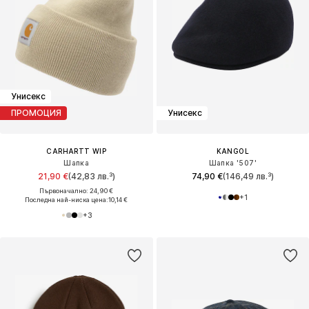
Унисекс
ПРОМОЦИЯ
Унисекс
CARHARTT WIP
KANGOL
Шапка
Шапка '507'
21,90 €
(42,83 лв.³)
74,90 €
(146,49 лв.³)
Първоначално: 24,90 €
+
1
Последна най-ниска цена:
10,14 €
+
3