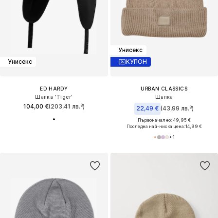
Унисекс
Унисекс
КУПОН
ED HARDY
URBAN CLASSICS
Шапка 'Tiger'
Шапка
104,00 €
(203,41 лв.³)
22,49 €
(43,99 лв.³)
Първоначално: 49,95 €
Последна най-ниска цена:
14,99 €
+
1