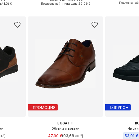
Предлага се
2, 43, 44, 46
Налични размери: 40, 41, 42, 43, 44, 45
Последна най
а:
44,08 €
Последна най-ниска цена:
29,96 €
Добави 
ицата
Добави в кошницата
ПРОМОЦИЯ
КУПОН
BUGATTI
B
ки
Обувки с връзки
Ниски
в.³)
47,90 €
(93,68 лв.³)
53,91 €