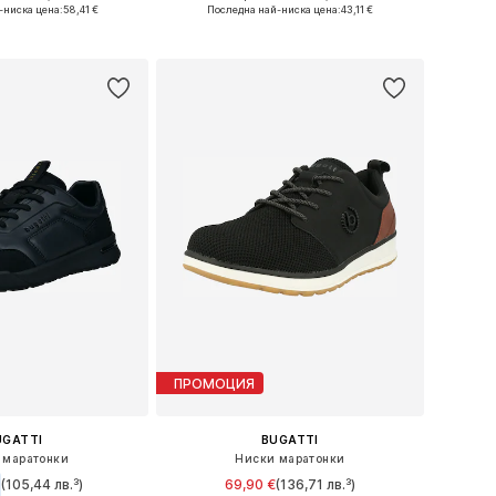
 в много размери
Налични размери: 40, 41, 42, 43, 44, 46
-ниска цена:
58,41 €
Последна най-ниска цена:
43,11 €
в кошницата
Добави в кошницата
ПРОМОЦИЯ
UGATTI
BUGATTI
 маратонки
Ниски маратонки
(105,44 лв.³)
69,90 €
(136,71 лв.³)