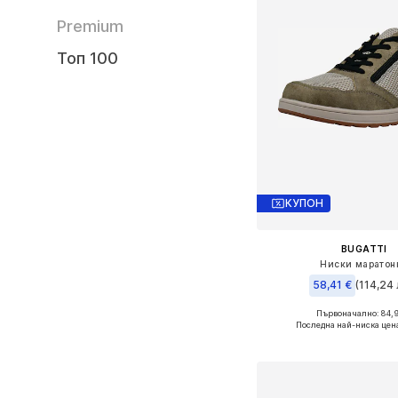
Premium
Топ 100
КУПОН
BUGATTI
Ниски маратон
58,41 €
(114,24 
Първоначално: 84,
Налични размери: 40, 41, 4
Последна най-ниска цен
Добави в кошн