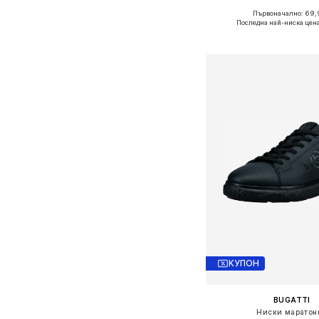
Първоначално: 69,
Налични размери: 40, 41,
Последна най-ниска цена
Добави в кошн
КУПОН
BUGATTI
Ниски маратон