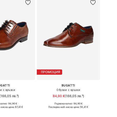
ПРОМОЦИЯ
UGATTI
BUGATTI
и с връзки
Обувки с връзки
(166,05 лв.³)
84,90 €
(166,05 лв.³)
ално: 94,90 €
Първоначално: 94,90 €
 в много размери
Предлага се в много размери
-ниска цена:
67,41 €
Последна най-ниска цена:
58,41 €
в кошницата
Добави в кошницата