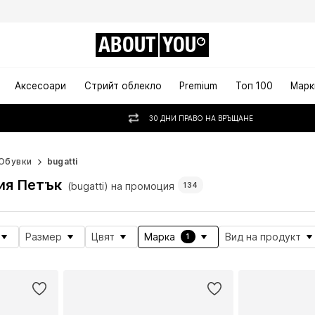
ABOUT
YOU
Аксесоари
Стрийт облекло
Premium
Топ 100
Марк
30 ДНИ ПРАВО НА ВРЪЩАНЕ
Обувки
bugatti
ия Петък
(bugatti) на промоция
134
Размер
Цвят
Марка
Вид на продукт
1