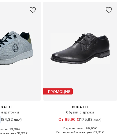
ПРОМОЦИЯ
UGATTI
BUGATTI
 маратонки
Обувки с връзки
(84,32 лв.³)
От 89,90 €
(175,83 лв.³)
Първоначално: 99,90 €
ално: 79,90 €
Предлага се в много размери
: 40, 41, 42, 43, 44
Последна най-ниска цена:
62,91 €
-ниска цена:
31,92 €