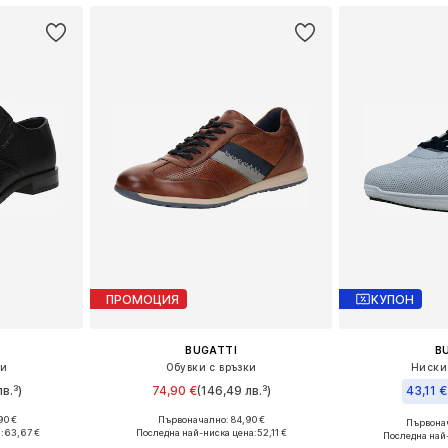
ПРОМОЦИЯ
КУПОН
BUGATTI
B
ки
Обувки с връзки
Ниски
в.³)
74,90 €
(146,49 лв.³)
43,11 €
90 €
Първоначално: 84,90 €
Първонач
размери
Предлага се в много размери
Налични размери
:
63,67 €
Последна най-ниска цена:
52,11 €
Последна най