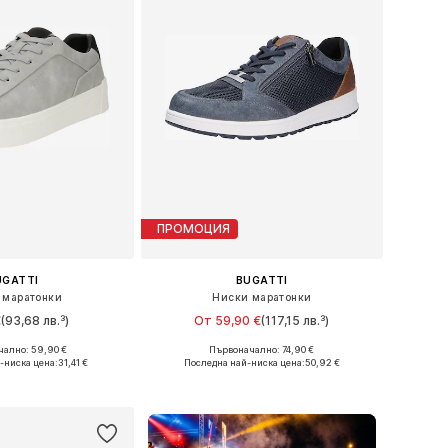
ПРОМОЦИЯ
UGATTI
BUGATTI
 маратонки
Ниски маратонки
€
(93,68 лв.³)
От 59,90 €
(117,15 лв.³)
ално: 59,90 €
Първоначално: 74,90 €
 в много размери
Предлага се в много размери
-ниска цена:
31,41 €
Последна най-ниска цена:
50,92 €
в кошницата
Добави в кошницата