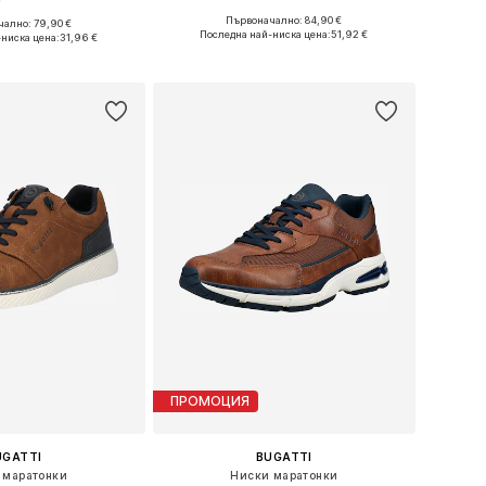
Първоначално: 84,90 €
ално: 79,90 €
Предлага се в много размери
: 40, 41, 42, 43, 44
Последна най-ниска цена:
51,92 €
-ниска цена:
31,96 €
Добави в кошницата
в кошницата
ПРОМОЦИЯ
UGATTI
BUGATTI
 маратонки
Ниски маратонки