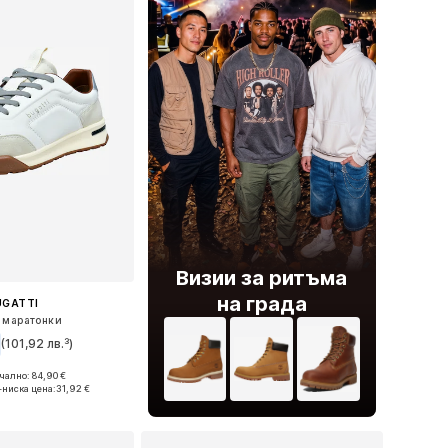
Визии за ритъма
на града
UGATTI
 маратонки
(101,92 лв.³)
ално: 84,90 €
40, 41, 42, 43, 44, 45
-ниска цена:
31,92 €
в кошницата