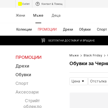
Outlet
Контакт & Помощ
Жени
Мъже
Деца
Колекции
ПРОМОЦИИ
Дрехи
Обувки
Спорт
БЕЗПЛАТНИ ДОСТАВКА* И ВРЪЩАНЕ
Мъже
Black Friday
ПРОМОЦИИ
Обувки за Черн
Дрехи
Обувки
Цена
Отстъпка
Спорт
Аксесоари
Стрийт
облекло