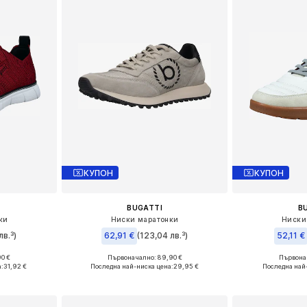
КУПОН
КУПОН
BUGATTI
B
ки
Ниски маратонки
Ниски
лв.³)
62,91 €
(123,04 лв.³)
52,11 €
90 €
Първоначално: 89,90 €
Първонач
 42, 43, 44
Налични размери: 40, 42, 43, 44
Налични размери: 
а:
31,92 €
Последна най-ниска цена:
29,95 €
Последна най
ицата
Добави в кошницата
Добави 