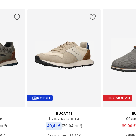
ицата
Добави в кошницата
Добави 
КУПОН
ПРОМОЦИЯ
BUGATTI
B
ки
Ниски маратонки
Обувк
лв.³)
40,41 €
(79,04 лв.³)
69,90 €
Първонач
95 €
Първоначално: 89,90 €