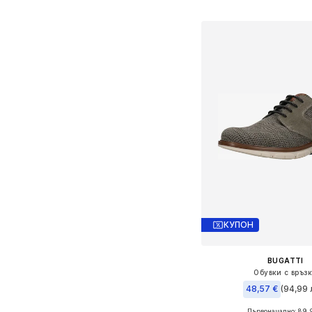
Добави в кошн
КУПОН
BUGATTI
Обувки с връз
48,57 €
(94,99 
Първоначално: 89,