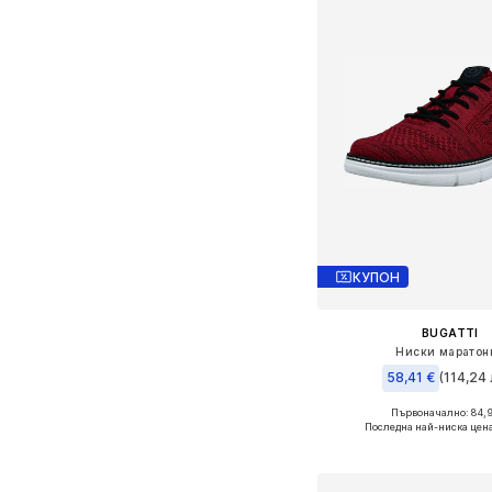
КУПОН
BUGATTI
Ниски маратон
58,41 €
(114,24 
Първоначално: 84,
Налични размери: 40, 41,
Последна най-ниска цен
Добави в кошн