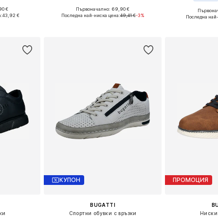
90 €
Първоначално: 69,90 €
Първонач
 42, 43, 44
Налични размери: 40, 41, 42, 44, 46
Налични размери
:
43,92 €
Последна най-ниска цена:
49,41 €
-3%
Последна най
ицата
Добави в кошницата
Добави 
КУПОН
ПРОМОЦИЯ
BUGATTI
B
ки
Спортни обувки с връзки
Ниски