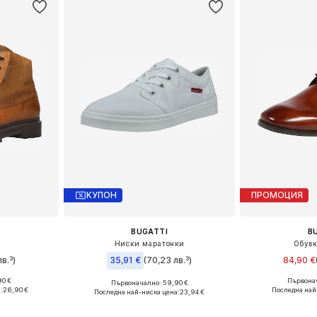
КУПОН
ПРОМОЦИЯ
BUGATTI
B
Ниски маратонки
Обувк
в.³)
35,91 €
(70,23 лв.³)
84,90 €
90 €
Първонач
Първоначално: 59,90 €
 42, 43, 44
Предлага се
Налични размери: 40, 41, 42, 43, 44, 45
:
26,90 €
Последна най
Последна най-ниска цена:
23,94 €
ицата
Добави 
Добави в кошницата