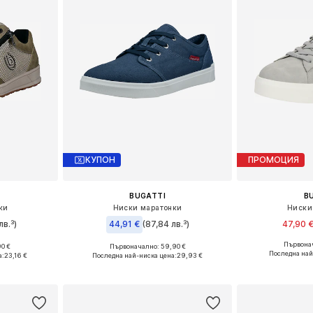
КУПОН
ПРОМОЦИЯ
BUGATTI
B
ки
Ниски маратонки
Ниски
лв.³)
44,91 €
(87,84 лв.³)
47,90 
Първонач
90 €
Първоначално: 59,90 €
Предлага се
2, 43, 44, 45
Налични размери: 40, 41, 42, 43, 44, 45
Последна най
а:
23,16 €
Последна най-ниска цена:
29,93 €
Добави 
ицата
Добави в кошницата