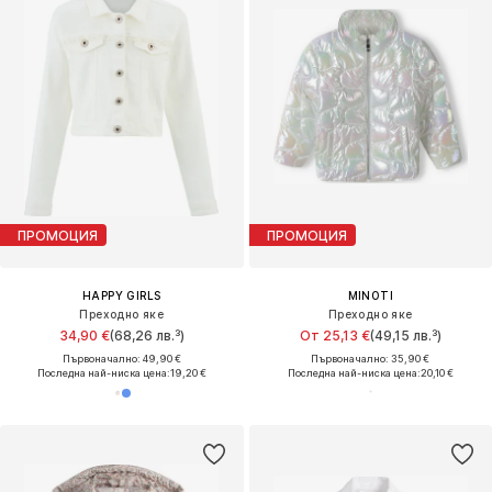
ПРОМОЦИЯ
ПРОМОЦИЯ
HAPPY GIRLS
MINOTI
Преходно яке
Преходно яке
34,90 €
(68,26 лв.³)
От 25,13 €
(49,15 лв.³)
Първоначално: 49,90 €
Първоначално: 35,90 €
Последна най-ниска цена:
19,20 €
Последна най-ниска цена:
20,10 €