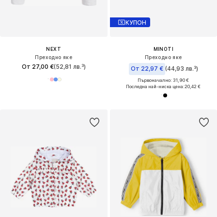
КУПОН
NEXT
MINOTI
Преходно яке
Преходно яке
От 27,00 €
(52,81 лв.³)
От 22,97 €
(44,93 лв.³)
Първоначално: 31,90 €
Последна най-ниска цена:
20,42 €