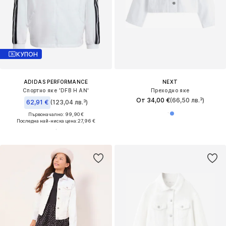
КУПОН
ADIDAS PERFORMANCE
NEXT
Спортно яке 'DFB H AN'
Преходно яке
От 34,00 €
(66,50 лв.³)
62,91 €
(123,04 лв.³)
Първоначално: 99,90 €
Последна най-ниска цена:
27,96 €