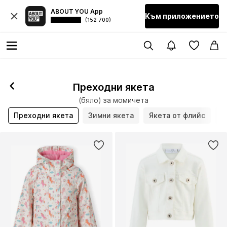
ABOUT YOU App
Към приложението
(152 700)
Преходни якета
(бяло) за момичета
Преходни якета
Зимни якета
Якета от флийс
Я