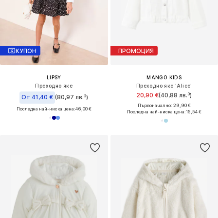
КУПОН
ПРОМОЦИЯ
LIPSY
MANGO KIDS
Преходно яке
Преходно яке 'Alice'
20,90 €
(40,88 лв.³)
От 41,40 €
(80,97 лв.³)
Първоначално: 29,90 €
Последна най-ниска цена:
46,00 €
Последна най-ниска цена:
15,54 €