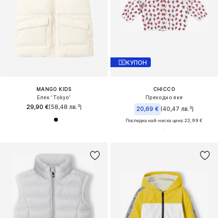
КУПОН
MANGO KIDS
CHICCO
Елек 'Tokyo'
Преходно яке
29,90 €
(58,48 лв.³)
20,69 €
(40,47 лв.³)
Последна най-ниска цена:
22,99 €