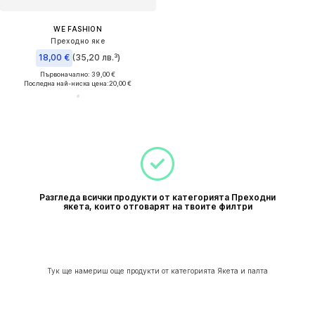
WE FASHION
Преходно яке
18,00 €
(35,20 лв.³)
Първоначално: 39,00 €
Последна най-ниска цена:
20,00 €
Разгледа всички продукти от категорията Преходни
якета, които отговарят на твоите филтри
Тук ще намериш още продукти от категорията Якета и палта