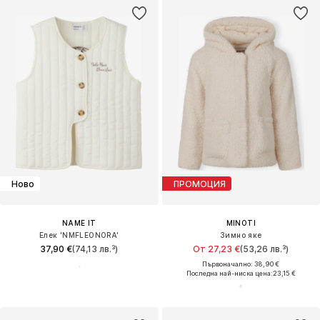
Ново
ПРОМОЦИЯ
NAME IT
MINOTI
Елек 'NMFLEONORA'
Зимно яке
37,90 €
(74,13 лв.³)
От 27,23 €
(53,26 лв.³)
Първоначално: 38,90 €
Последна най-ниска цена:
23,15 €