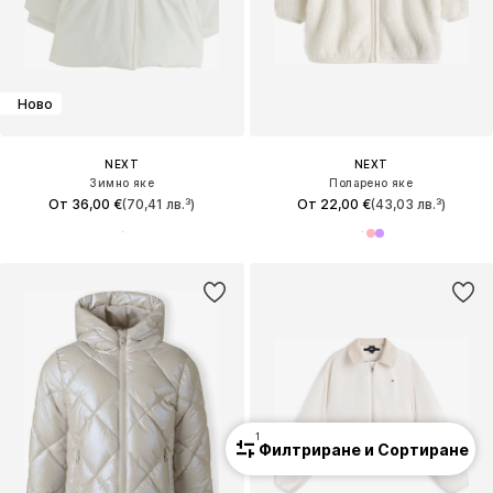
Ново
NEXT
NEXT
Зимно яке
Поларено яке
От 36,00 €
(70,41 лв.³)
От 22,00 €
(43,03 лв.³)
1
Филтриране и Сортиране