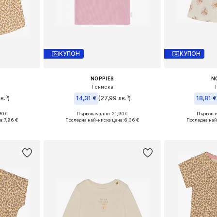
КУПОН
КУПОН
NOPPIES
N
Тениска
в.³)
14,31 €
(27,99 лв.³)
18,81 €
90 €
Първоначално: 21,90 €
Първонач
размери
Предлага се в много размери
Предлага се
а:
7,96 €
Последна най-ниска цена:
6,36 €
Последна най
ицата
Добави в кошницата
Добави 