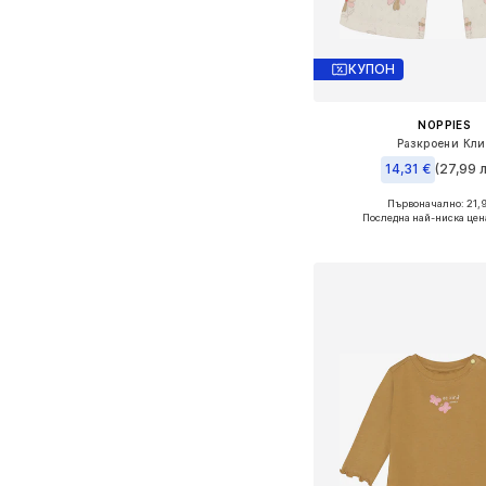
КУПОН
NOPPIES
Разкроени Кли
14,31 €
(27,99 л
Първоначално: 21,9
Предлага се в много 
Последна най-ниска цен
Добави в кошн