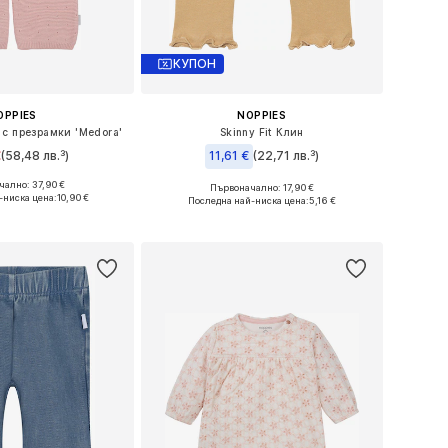
КУПОН
OPPIES
NOPPIES
 с презрамки 'Medora'
Skinny Fit Клин
€
(58,48 лв.³)
11,61 €
(22,71 лв.³)
ално: 37,90 €
Първоначално: 17,90 €
 размери: 92
Предлага се в много размери
-ниска цена:
10,90 €
Последна най-ниска цена:
5,16 €
в кошницата
Добави в кошницата