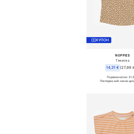
КУПОН
NOPPIES
Тениска
14,31 €
(27,99 л
Първоначално: 21,9
Предлага се в много 
Последна най-ниска цен
Добави в кошн