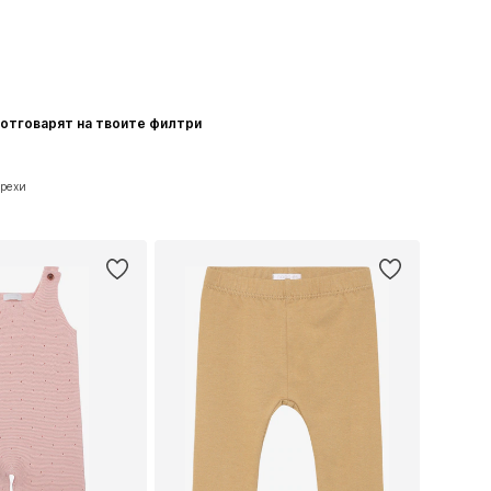
о отговарят на твоите филтри
Дрехи