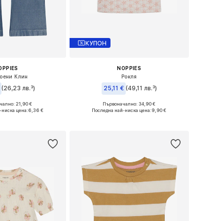
КУПОН
OPPIES
NOPPIES
оени Клин
Рокля
(26,23 лв.³)
25,11 €
(49,11 лв.³)
ално: 21,90 €
Първоначално: 34,90 €
ри: 50, 56, 74, 92
Налични размери: 74, 80, 86, 92
-ниска цена:
6,36 €
Последна най-ниска цена:
9,90 €
в кошницата
Добави в кошницата