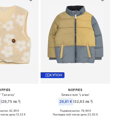
КУПОН
OPPIES
NOPPIES
 'Tanaina'
Зимно яке 'Laiwu'
(29,75 лв.³)
26,91 €
(52,63 лв.³)
ално: 42,90 €
Първоначално: 79,90 €
 размери: 50
Налични размери: 92
-ниска цена:
13,52 €
Последна най-ниска цена:
23,92 €
в кошницата
Добави в кошницата