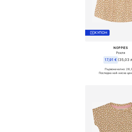
КУПОН
NOPPIES
Рокля
17,91 €
(35,03 л
Първоначално: 26,
Предлага се в много 
Последна най-ниска цен
Добави в кошн