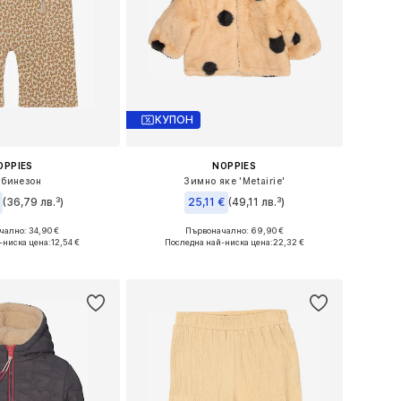
КУПОН
OPPIES
NOPPIES
бинезон
Зимно яке 'Metairie'
(36,79 лв.³)
25,11 €
(49,11 лв.³)
ално: 34,90 €
Първоначално: 69,90 €
 в много размери
Налични размери: 80, 86, 92
-ниска цена:
12,54 €
Последна най-ниска цена:
22,32 €
в кошницата
Добави в кошницата