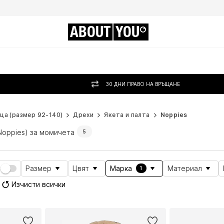
ABOUT
YOU
30 ДНИ ПРАВО НА ВРЪЩАНЕ
ца (размер 92-140)
Дрехи
Якета и палта
Noppies
Noppies) за момичета
5
Размер
Цвят
Марка
Материал
1
Изчисти всички