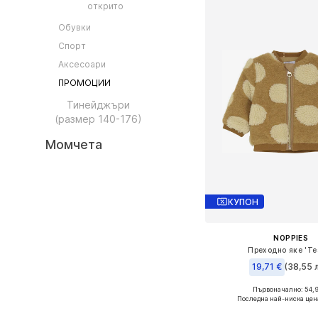
открито
Обувки
Спорт
Аксесоари
ПРОМОЦИИ
Тинейджъри
(размер 140-176)
Момчета
КУПОН
NOPPIES
Преходно яке 'Tes
19,71 €
(38,55 л
Първоначално: 54,
Налични размери: 74,
Последна най-ниска цен
Добави в кошн