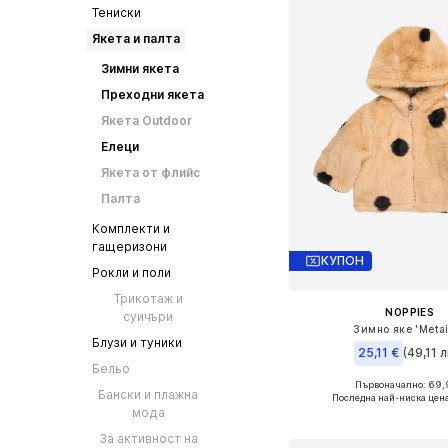
Тениски
Якета и палта
Зимни якета
Преходни якета
Якета Outdoor
Елеци
Якета от флийс
Палта
Комплекти и
гащеризони
КУПОН
Рокли и поли
Трикотаж и
NOPPIES
суичъри
Зимно яке 'Metai
Блузи и туники
25,11 €
(49,11 л
Бельо
Първоначално: 69,
Налични размери: 80,
Бански и плажна
Последна най-ниска цена
мода
Добави в кошн
За активност на