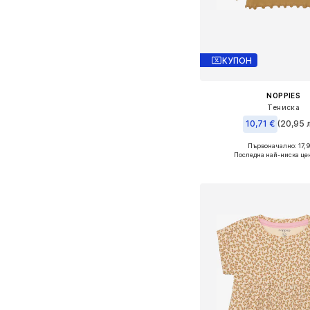
КУПОН
NOPPIES
Тениска
10,71 €
(20,95 л
Първоначално: 17,9
Предлага се в много 
Последна най-ниска це
Добави в кошн