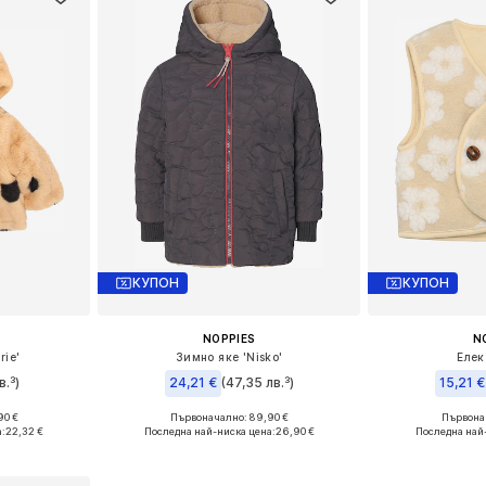
КУПОН
КУПОН
NOPPIES
N
rie'
Зимно яке 'Nisko'
Елек
в.³)
24,21 €
(47,35 лв.³)
15,21 €
90 €
Първоначално: 89,90 €
Първонач
 86, 92
Налични размери: 92, 104
Налични
:
22,32 €
Последна най-ниска цена:
26,90 €
Последна най
ицата
Добави в кошницата
Добави 