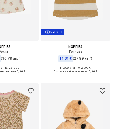
КУПОН
OPPIES
NOPPIES
Рокля
Тениска
(36,79 лв.³)
14,31 €
(27,99 лв.³)
ално: 29,90 €
Първоначално: 21,90 €
 в много размери
Предлага се в много размери
-ниска цена:
8,36 €
Последна най-ниска цена:
6,36 €
в кошницата
Добави в кошницата