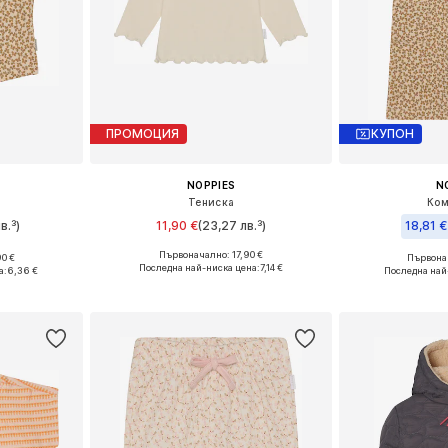
ПРОМОЦИЯ
КУПОН
NOPPIES
N
Тениска
Ком
в.³)
11,90 €
(23,27 лв.³)
18,81 €
Първоначално: 17,90 €
0 €
Първонач
Налични размери: 50, 74, 92
размери
Предлага се
Последна най-ниска цена:
7,14 €
а:
6,36 €
Последна най
Добави в кошницата
ицата
Добави 