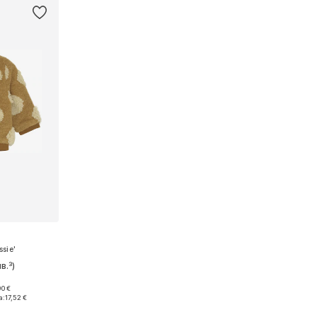
sie'
в.³)
90 €
 80, 86
а:
17,52 €
ицата