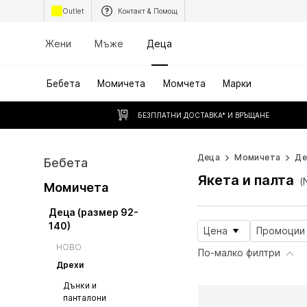
Outlet
Контакт & Помощ
Жени
Мъже
Деца
Бебета
Момичета
Момчета
Марки
БЕЗПЛАТНИ ДОСТАВКА* И ВРЪЩАНЕ
Деца
Момичета
Де
Бебета
Якета и палта
(
Момичета
Деца (размер 92-
140)
Цена
Промоции
НОВО
По-малко филтри
Дрехи
Дънки и
панталони