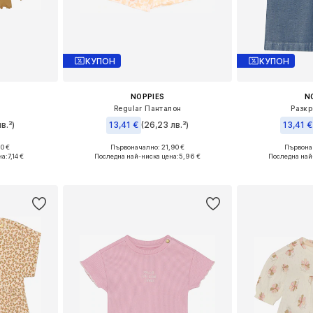
КУПОН
КУПОН
NOPPIES
N
Regular Панталон
Разкр
в.³)
13,41 €
(26,23 лв.³)
13,41 €
0 €
Първоначално: 21,90 €
Първонач
размери
Налични размери: 56, 62, 80, 92
Налични разме
на:
7,14 €
Последна най-ниска цена:
5,96 €
Последна най
ицата
Добави в кошницата
Добави 