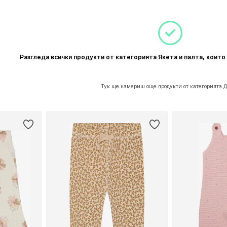
Разгледа всички продукти от категорията Якета и палта, коит
Тук ще намериш още продукти от категорията 