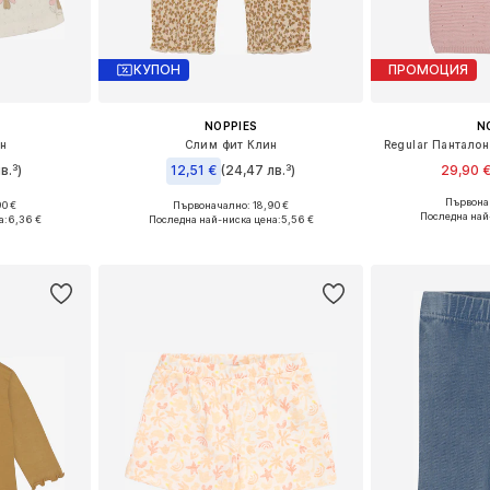
КУПОН
ПРОМОЦИЯ
NOPPIES
N
н
Слим фит Клин
Regular Панталон
в.³)
12,51 €
(24,47 лв.³)
29,90 
Първонач
0 €
Първоначално: 18,90 €
Налични
размери
Предлага се в много размери
Последна най
а:
6,36 €
Последна най-ниска цена:
5,56 €
Добави 
ицата
Добави в кошницата