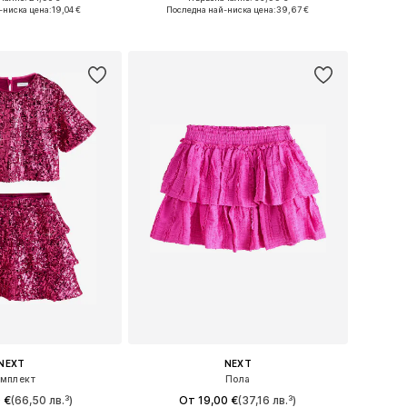
 в много размери
Налични размери: 116, 128, 152
-ниска цена:
19,04 €
Последна най-ниска цена:
39,67 €
в кошницата
Добави в кошницата
NEXT
NEXT
мплект
Пола
 €
(66,50 лв.³)
От 19,00 €
(37,16 лв.³)