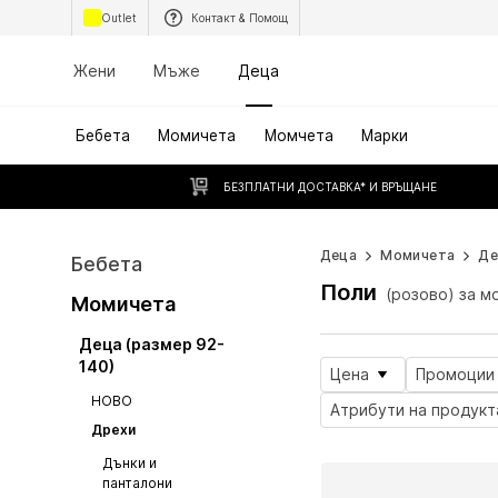
Outlet
Контакт & Помощ
Жени
Мъже
Деца
Бебета
Момичета
Момчета
Марки
БЕЗПЛАТНИ ДОСТАВКА* И ВРЪЩАНЕ
Деца
Момичета
Де
Бебета
Поли
(розово) за м
Момичета
Деца (размер 92-
140)
Цена
Промоции
НОВО
Атрибути на продукт
Дрехи
Дънки и
панталони