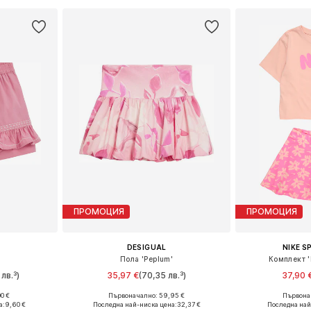
ПРОМОЦИЯ
ПРОМОЦИЯ
DESIGUAL
NIKE 
Пола 'Peplum'
Комплект 
лв.³)
35,97 €
(70,35 лв.³)
37,90 
0 €
Първоначално: 59,95 €
Първонач
размери
Предлага се в много размери
а:
9,60 €
Последна най-ниска цена:
32,37 €
Последна най