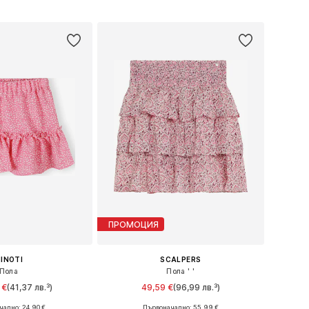
в кошницата
Добави в кошницата
ПРОМОЦИЯ
INOTI
SCALPERS
Пола
Пола ' '
 €
(41,37 лв.³)
49,59 €
(96,99 лв.³)
ално: 24,90 €
Първоначално: 55,99 €