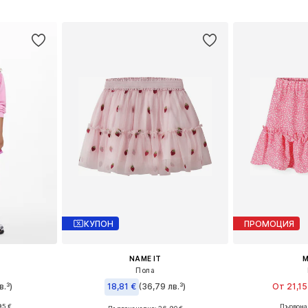
ицата
Добави в кошницата
Добави 
КУПОН
ПРОМОЦИЯ
NAME IT
M
Пола
в.³)
18,81 €
(36,79 лв.³)
От 21,15
95 €
Първонач