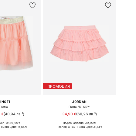
ПРОМОЦИЯ
INOTI
JORDAN
Пола
Пола 'DIARY'
 €
(40,94 лв.³)
34,90 €
(68,26 лв.³)
ално: 29,90 €
Първоначално: 39,90 €
 в много размери
Налични размери: 122-128, 128-140, 147-163, 163-176
-ниска цена:
18,84 €
Последна най-ниска цена:
31,41 €
в кошницата
Добави в кошницата