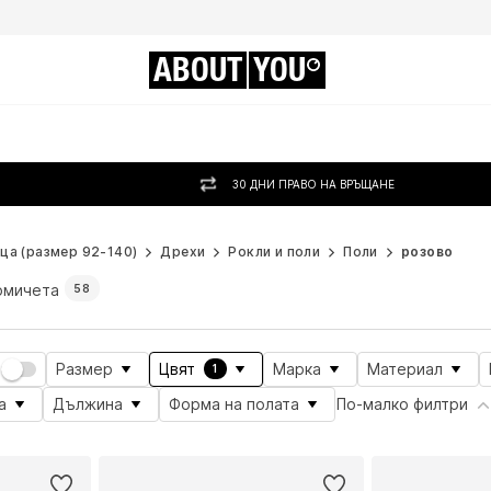
ABOUT
YOU
30 ДНИ ПРАВО НА ВРЪЩАНЕ
ца (размер 92-140)
Дрехи
Рокли и поли
Поли
розово
омичета
58
Размер
Цвят
Марка
Материал
1
а
Дължина
Форма на полата
По-малко филтри