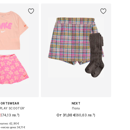
SPORTSWEAR
NEXT
'PLAY SCOOTER'
Пола
€
(74,13 лв.³)
От 31,00 €
(60,63 лв.³)
ално: 42,90 €
Налични размери: 92-98, 98-104, 104-110, 110-116
Предлага се в много размери
-ниска цена:
34,11 €