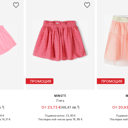
ПРОМОЦИЯ
ПРОМОЦИЯ
MINOTI
M
Пола
.³)
От 23,73 €
(46,41 лв.³)
От 20,93
90 €
Първоначално: 33,90 €
Първонач
размери
Предлага се в много размери
Предлага се
а:
14,31 €
Последна най-ниска цена:
18,98 €
Последна най
ицата
Добави в кошницата
Добави 