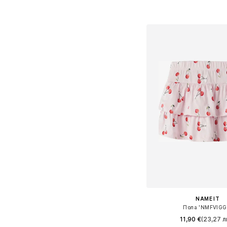
Налични размери: 104, 
Добави в кошн
NAME IT
Пола 'NMFVIGG
11,90 €
(23,27 лв