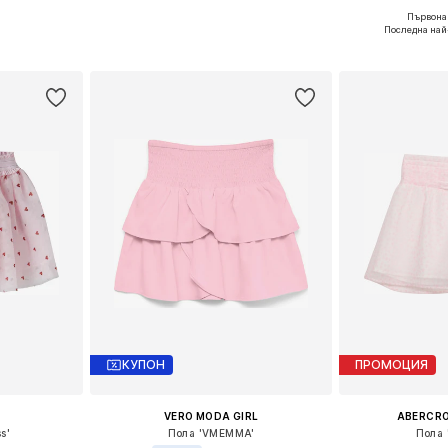
Първонач
8, 122
Налични размери: 116, 128, 140, 152, 164
Налични
Последна най
ицата
Добави в кошницата
Добави 
КУПОН
ПРОМОЦИЯ
VERO MODA GIRL
ABERCRO
s'
Пола 'VMEMMA'
Пола 