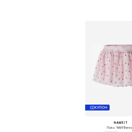
Налични размери: 9
Добави в кошн
КУПОН
NAME IT
Пола 'NMFBeros