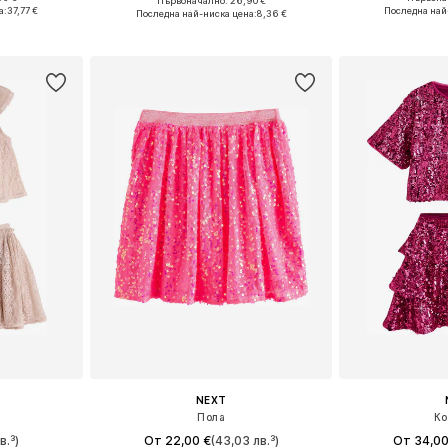
Първоначално: 26,90 €
Налични размери: 110-116, 122-128, 134-140, 152
Предлага се
Налични размери: 92, 98, 110, 116, 122
а:
37,77 €
Последна най
Последна най-ниска цена:
8,36 €
ицата
Добави 
Добави в кошницата
NEXT
Пола
Ко
в.³)
От 22,00 €
(43,03 лв.³)
От 34,00