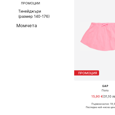
ПРОМОЦИИ
Тинейджъри
(размер 140-176)
Момчета
ПРОМОЦИЯ
GAP
Пола
15,90 €
(31,10 лв
Първоначално: 19,
Предлага се в много 
Последна най-ниска цен
Добави в кошн