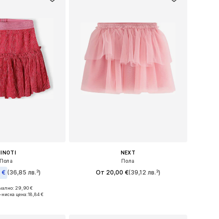
INOTI
NEXT
Пола
Пола
 €
(36,85 лв.³)
От 20,00 €
(39,12 лв.³)
ално: 29,90 €
Предлага се в много размери
 в много размери
-ниска цена:
18,84 €
Добави в кошницата
в кошницата