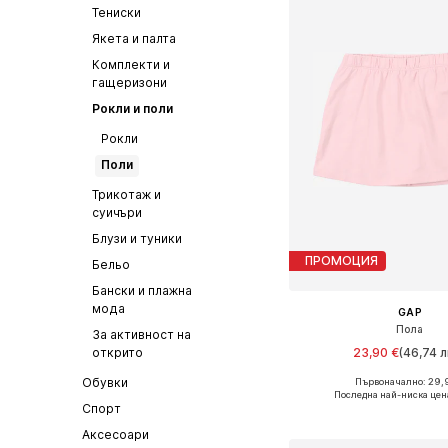
Тениски
Якета и палта
Комплекти и
гащеризони
Рокли и поли
Рокли
Поли
Трикотаж и
суичъри
Блузи и туники
ПРОМОЦИЯ
Бельо
Бански и плажна
мода
GAP
Пола
За активност на
23,90 €
(46,74 л
открито
Обувки
Първоначално: 29,
Последна най-ниска цен
Спорт
Добави в кошн
Аксесоари