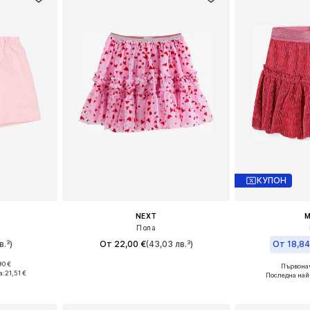
КУПОН
NEXT
M
Пола
в.³)
От 22,00 €
(43,03 лв.³)
От 18,84
90 €
Първонач
Налични размери: 116-122, 128-134, 140-146, 152-158
Предлага се в много размери
Предлага се
а:
21,51 €
Последна най
ицата
Добави в кошницата
Добави 