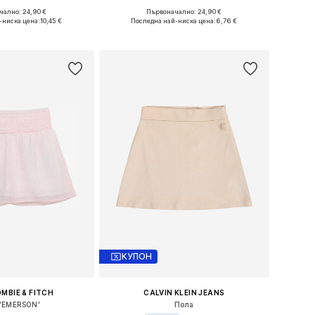
ално: 24,90 €
Първоначално: 24,90 €
 размери: 128
Налични размери: 140, 146
-ниска цена:
10,45 €
Последна най-ниска цена:
6,76 €
в кошницата
Добави в кошницата
КУПОН
MBIE & FITCH
CALVIN KLEIN JEANS
'EMERSON'
Пола