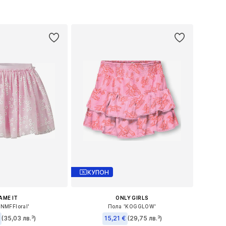
+
2
98, 104, 122, 128, 134
Предлага се в много размери
в кошницата
Добави в кошницата
КУПОН
AME IT
ONLY GIRLS
'NMFFloral'
Пола 'KOGGLOW'
(35,03 лв.³)
15,21 €
(29,75 лв.³)