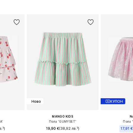
110, 116
Предлага се в много размери
Налични размери: 
ицата
Добави в кошницата
Добави 
Ново
КУПОН
MANGO KIDS
N
A'
Пола 'GUMYSET'
Пола 
.³)
19,90 €
(38,92 лв.³)
17,91 €