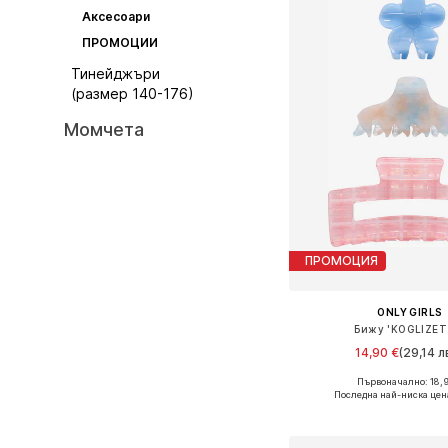
Аксесоари
ПРОМОЦИИ
Тинейджъри
(размер 140-176)
Момчета
ПРОМОЦИЯ
ONLY GIRLS
Бижу 'KOGLIZET
14,90 €
(29,14 л
Първоначално: 18,9
Налични размери: On
Последна най-ниска цен
Добави в кошн