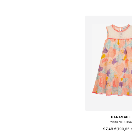
Предлага се в много 
Добави в кошн
DANAMADE
Рокля 'DLUISA
97,48 €
(190,65 л