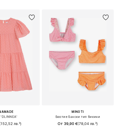
в кошницата
Добави в кошницата
NAMADE
MINOTI
 'DLINNEA'
Бюстие Бански тип бикини
(152,52 лв.³)
От 39,90 €
(78,04 лв.³)