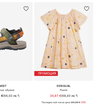
ПРОМОЦИЯ
NEXT
DESIGUAL
ени обувки
Рокля
 €
(66,50 лв.³)
34,97 €
(68,40 лв.³)
Последна най-ниска цена:
69,95 €
-50%
 в много размери
Предлага се в много размери