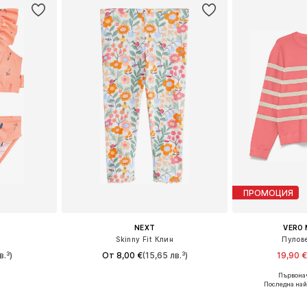
ПРОМОЦИЯ
NEXT
VERO 
Skinny Fit Клин
Пулов
в.³)
От 8,00 €
(15,65 лв.³)
19,90 
Първонач
размери
Предлага се в много размери
Последна най
ицата
Добави в кошницата
Добави 