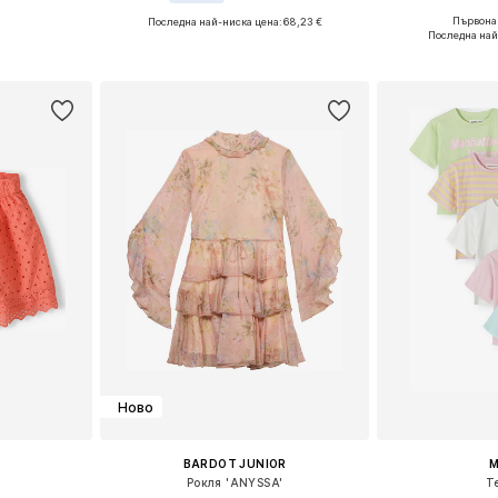
Първонач
Последна най-ниска цена:
68,23 €
размери
Предлага се
Предлага се в много размери
Последна най
ицата
Добави 
Добави в кошницата
Ново
BARDOT JUNIOR
M
Рокля 'ANYSSA'
Т