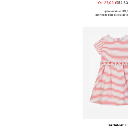
От 27,93 €
(54,63
Първоначално: 39,
Предлага се в много 
Последна най-ниска цен
Добави в кошн
DANAMADE