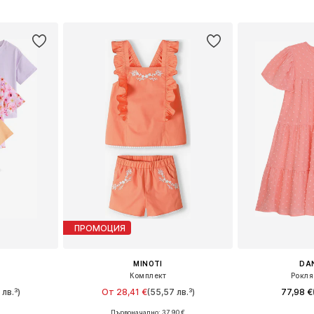
ицата
Добави 
Добави в кошницата
ПРОМОЦИЯ
MINOTI
DA
Комплект
Рокля
 лв.³)
От 28,41 €
(55,57 лв.³)
77,98 €
Първоначално: 37,90 €