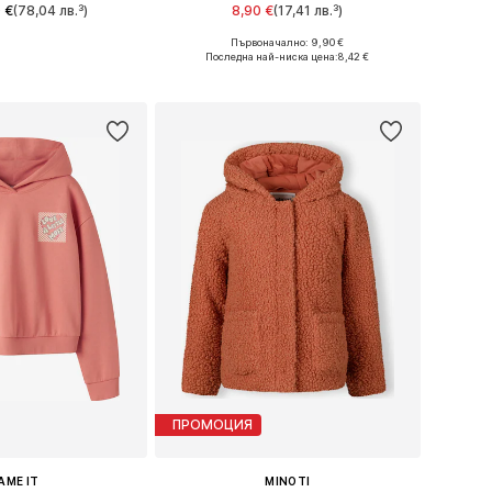
 €
(78,04 лв.³)
8,90 €
(17,41 лв.³)
+
2
Първоначално: 9,90 €
 в много размери
Предлага се в много размери
Последна най-ниска цена:
8,42 €
в кошницата
Добави в кошницата
ПРОМОЦИЯ
AME IT
MINOTI