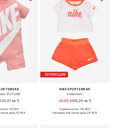
ПРОМОЦИЯ
SPORTSWEAR
NIKE SPORTSWEAR
зон 'FUTURA'
Комплект
€
(35,01 лв.³)
34,90 €
(68,26 лв.³)
ално: 19,90 €
Първоначално: 39,90 €
ери: 74-80, 86-92
Налични размери: 74-80, 80-86, 86-92
-ниска цена:
15,90 €
Последна най-ниска цена:
29,90 €
в кошницата
Добави в кошницата