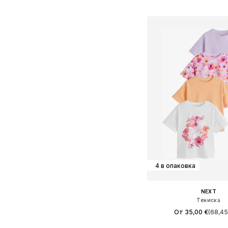
Добави в кошн
4 в опаковка
NEXT
Тениска
От 35,00 €
(68,45