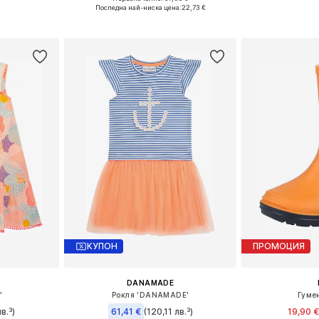
размери
Предлага се в много размери
Предлага се
Последна най-ниска цена:
22,73 €
ицата
Добави в кошницата
Добави 
КУПОН
ПРОМОЦИЯ
DANAMADE
'
Рокля 'DANAMADE'
Гуме
в.³)
61,41 €
(120,11 лв.³)
19,90 