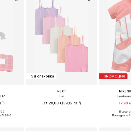
5 в опаковка
ПРОМОЦИЯ
NEXT
NIKE 
TE'
Топ
Комбине
в.³)
От 20,00 €
(39,12 лв.³)
17,90 
0 €
Първонач
e Size
Предлага се в много размери
Налични разм
а:
5,96 €
Последна най
ицата
Добави в кошницата
Добави 