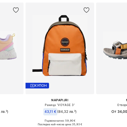
КУПОН
NAPAPIJRI
Раница 'VOYAGE 3'
Отвор
 лв.³)
43,11 €
(84,32 лв.³)
От 34,00
Първоначално: 59,90 €
размери
Предлага се
Налични размери: One Size
Последна най-ниска цена:
35,93 €