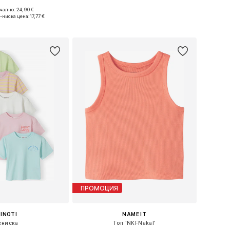
+
6
ално: 24,90 €
 в много размери
Предлага се в много размери
-ниска цена:
17,77 €
в кошницата
Добави в кошницата
ПРОМОЦИЯ
INOTI
NAME IT
ениска
Топ 'NKFNakal'