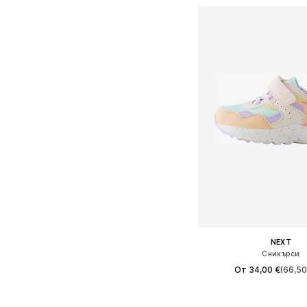
NEXT
Сникърси
От 34,00 €
(66,50
+
1
Предлага се в много 