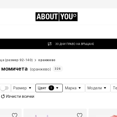
ABOUT
YOU
30 ДНИ ПРАВО НА ВРЪЩАНЕ
ца (размер 92-140)
оранжево
а момичета
(оранжево)
326
Размер
Цвят
Марка
Модели
Т
1
Изчисти всички