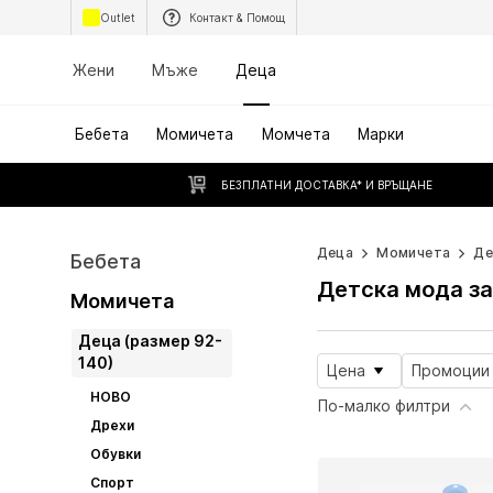
Outlet
Контакт & Помощ
Жени
Мъже
Деца
Бебета
Момичета
Момчета
Марки
БЕЗПЛАТНИ ДОСТАВКА* И ВРЪЩАНЕ
Деца
Момичета
Де
Бебета
Детска мода з
Момичета
Деца (размер 92-
140)
Цена
Промоции
НОВО
По-малко филтри
Дрехи
Обувки
Спорт