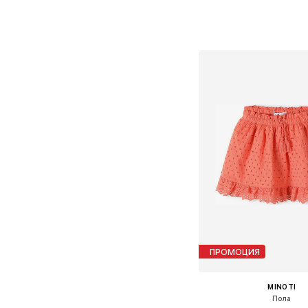
Предлага се в много 
Добави в кошн
ПРОМОЦИЯ
MINOTI
Пола