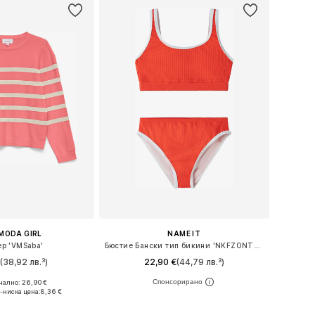
MODA GIRL
NAME IT
ер 'VMSaba'
Бюстие Бански тип бикини 'NKFZONTRA'
€
(38,92 лв.³)
22,90 €
(44,79 лв.³)
ално: 26,90 €
Налични размери: 134-140, 146-152, 158-164
Налични размери: 122-128, 134-140
-ниска цена:
8,36 €
в кошницата
Добави в кошницата