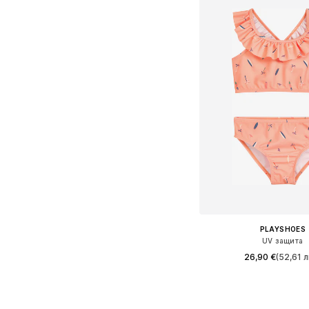
PLAYSHOES
UV защита
26,90 €
(52,61 л
Предлага се в много 
Добави в кошн