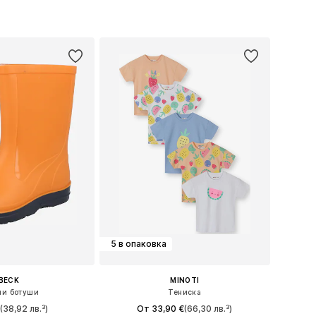
 в много размери
Предлага се в много размери
в кошницата
Добави в кошницата
5 в опаковка
BECK
MINOTI
ни ботуши
Тениска
€
(38,92 лв.³)
От 33,90 €
(66,30 лв.³)