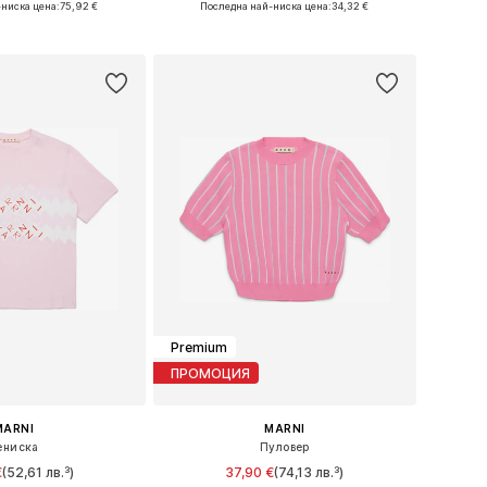
-ниска цена:
75,92 €
Последна най-ниска цена:
34,32 €
в кошницата
Добави в кошницата
Premium
ПРОМОЦИЯ
MARNI
MARNI
ениска
Пуловер
€
(52,61 лв.³)
37,90 €
(74,13 лв.³)