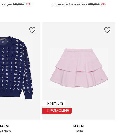
ска цена:
89,90 €
-70%
Последна най-ниска цена:
129,00 €
-70%
 размери: 164
Налични размери: 140, 152, 164
в кошницата
Добави в кошницата
Premium
ПРОМОЦИЯ
MARNI
MARNI
уловер
Пола