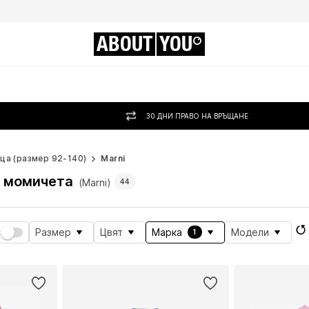
ABOUT
YOU
30 ДНИ ПРАВО НА ВРЪЩАНЕ
ца (размер 92-140)
Marni
а момичета
(Marni)
44
Размер
Цвят
Марка
Модели
1