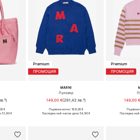
Premium
Premium
ПРОМОЦИЯ
ПРОМОЦИЯ
MARNI
Пуловер
П
в.³)
149,00 €
(291,42 лв.³)
149,00 
00 €
Първоначално: 189,00 €
Първонач
e Size
Налични размери: 116, 128, 140, 152
Налични размери
а:
51,60 €
Последна най-ниска цена:
54,90 €
Последна най
ицата
Добави в кошницата
Добави 