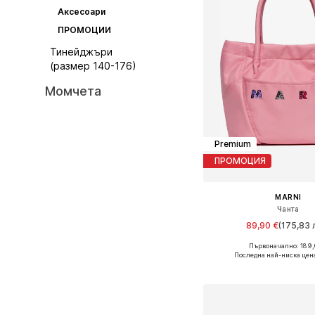
Аксесоари
ПРОМОЦИИ
Тинейджъри
(размер 140-176)
Момчета
Premium
ПРОМОЦИЯ
MARNI
Чанта
89,90 €
(175,83 л
Първоначално: 189,
Налични размери: On
Последна най-ниска цен
Добави в кошн