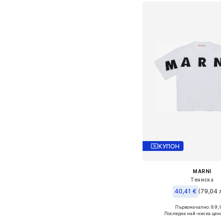
КУПОН
MARNI
Тениска
40,41 €
(79,04 л
Първоначално: 89,
Налични размери: 128,
Последна най-ниска цен