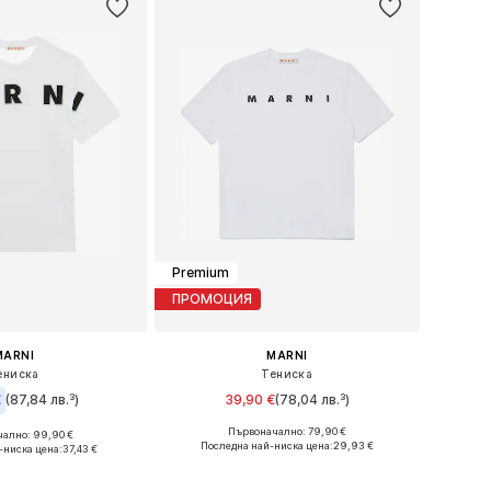
Premium
ПРОМОЦИЯ
MARNI
MARNI
ениска
Тениска
€
(87,84 лв.³)
39,90 €
(78,04 лв.³)
Първоначално: 79,90 €
ално: 99,90 €
Налични размери: 140
 размери: 140
Последна най-ниска цена:
29,93 €
-ниска цена:
37,43 €
Добави в кошницата
в кошницата