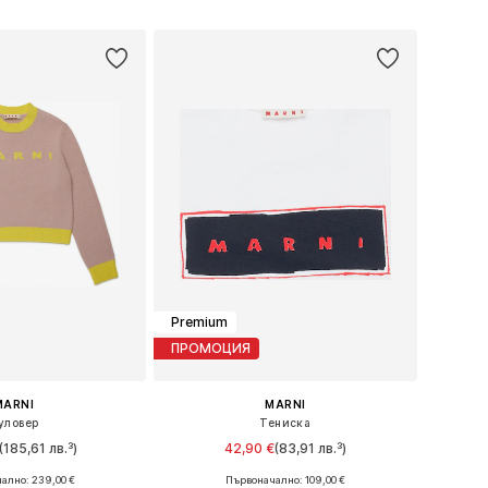
в кошницата
Добави в кошницата
Premium
ПРОМОЦИЯ
MARNI
MARNI
уловер
Тениска
(185,61 лв.³)
42,90 €
(83,91 лв.³)
ално: 239,00 €
Първоначално: 109,00 €
: 128, 140, 152, 164
Налични размери: 116, 128, 140, 152