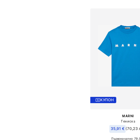
Добави в кошн
КУПОН
MARNI
Тениска
35,91 €
(70,23 л
Първоначално: 79,