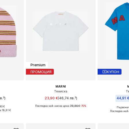
Premium
ПРОМОЦИЯ
КУПОН
MARNI
Тениска
Т
в.³)
23,90 €
(46,74 лв.³)
44,91 
Последна най-ниска цена:
79,90 €
-70%
90 €
Първонач
2, 54
Налични размери: 128, 140, 152
Налични
а:
18,81 €
Последна най
ицата
Добави в кошницата
Добави 