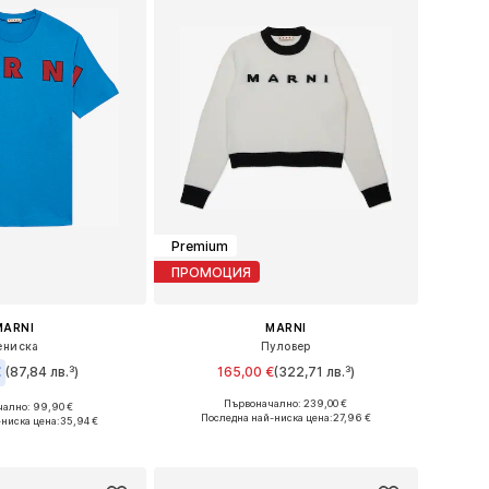
Premium
ПРОМОЦИЯ
MARNI
MARNI
ениска
Пуловер
€
(87,84 лв.³)
165,00 €
(322,71 лв.³)
Първоначално: 239,00 €
ално: 99,90 €
Налични размери: 128, 140, 152, 164
 размери: 140
Последна най-ниска цена:
27,96 €
-ниска цена:
35,94 €
Добави в кошницата
в кошницата