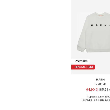
Premium
ПРОМОЦИЯ
MARNI
Суичър
94,90 €
(185,61 л
Първоначално: 139,
Налични размери: 12
Последна най-ниска цен
Добави в кошн