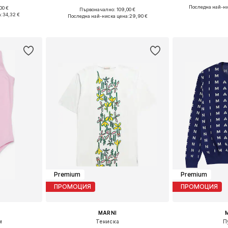
Последна най-ни
00 €
Първоначално: 109,00 €
140, 152, 164
Налични
Налични размери: 152, 164
а:
34,32 €
Последна най-ниска цена:
29,90 €
ицата
Добави 
Добави в кошницата
Premium
Premium
ПРОМОЦИЯ
ПРОМОЦИЯ
MARNI
м
Тениска
П