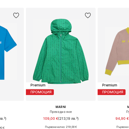
ицата
Добави в кошницата
Добави 
Premium
Premium
ПРОМОЦИЯ
ПРОМОЦИЯ
MARNI
Преходно яке
П
в.³)
109,00 €
(213,19 лв.³)
94,90 €
Първоначално: 219,00 €
Първонач
90 €
Налични размери: 128
Налични размери