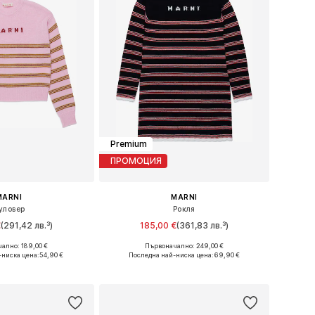
Premium
ПРОМОЦИЯ
MARNI
MARNI
уловер
Рокля
€
(291,42 лв.³)
185,00 €
(361,83 лв.³)
ално: 189,00 €
Първоначално: 249,00 €
: 116, 128, 140, 152
Налични размери: 116, 128, 140, 152, 164
-ниска цена:
54,90 €
Последна най-ниска цена:
69,90 €
в кошницата
Добави в кошницата