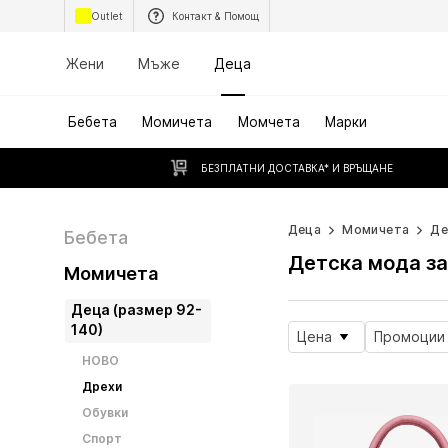
Outlet
Контакт & Помощ
Жени
Мъже
Деца
Бебета
Момичета
Момчета
Марки
БЕЗПЛАТНИ ДОСТАВКА* И ВРЪЩАНЕ
Деца
Момичета
Де
Бебета
Детска мода з
Момичета
Деца (размер 92-
140)
Цена
Промоции
НОВО
Дрехи
Обувки
Спорт