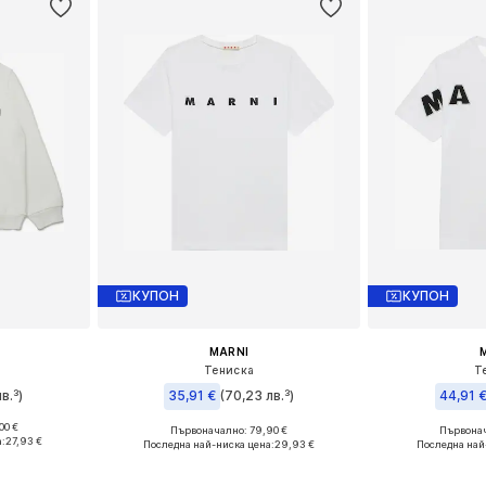
КУПОН
КУПОН
MARNI
Тениска
Т
в.³)
35,91 €
(70,23 лв.³)
44,91 
00 €
Първоначално: 79,90 €
Първонач
8, 140
Налични размери: 140
Налични
а:
27,93 €
Последна най-ниска цена:
29,93 €
Последна най
ицата
Добави в кошницата
Добави 