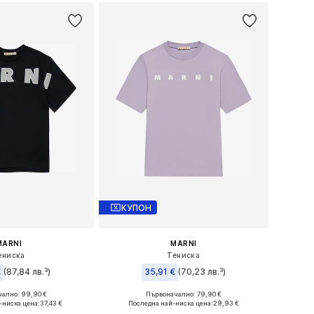
КУПОН
MARNI
MARNI
ениска
Тениска
€
(87,84 лв.³)
35,91 €
(70,23 лв.³)
ално: 99,90 €
Първоначално: 79,90 €
змери: 128, 140
Налични размери: 128, 140, 152, 164
-ниска цена:
37,43 €
Последна най-ниска цена:
29,93 €