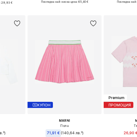
0, 164
Последна най-ниска цена:
65,40 €
Последна най
:
29,93 €
Добави в кошницата
Добави 
ицата
Premium
КУПОН
ПРОМОЦИЯ
MARNI
Пола
Т
в.³)
71,91 €
(140,64 лв.³)
26,90 