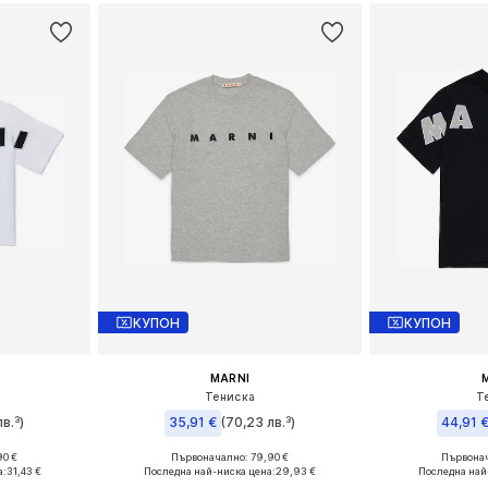
КУПОН
КУПОН
MARNI
Тениска
Т
в.³)
35,91 €
(70,23 лв.³)
44,91 
90 €
Първоначално: 79,90 €
Първонач
 140, 152
Налични размери: 140, 152
Налични ра
а:
31,43 €
Последна най-ниска цена:
29,93 €
Последна най