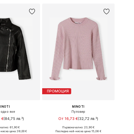
ПРОМОЦИЯ
INOTI
MINOTI
одно яке
Пуловер
 €
(84,75 лв.³)
От 16,73 €
(32,72 лв.³)
ално: 61,90 €
Първоначално: 23,90 €
 в много размери
Предлага се в много размери
-ниска цена:
39,00 €
Последна най-ниска цена:
15,06 €