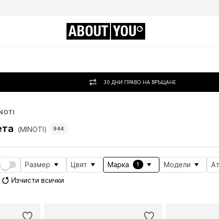
ABOUT
YOU
30 ДНИ ПРАВО НА ВРЪЩАНЕ
NOTI
ета
(MINOTI)
944
Размер
Цвят
Марка
Модели
А
1
Изчисти всички