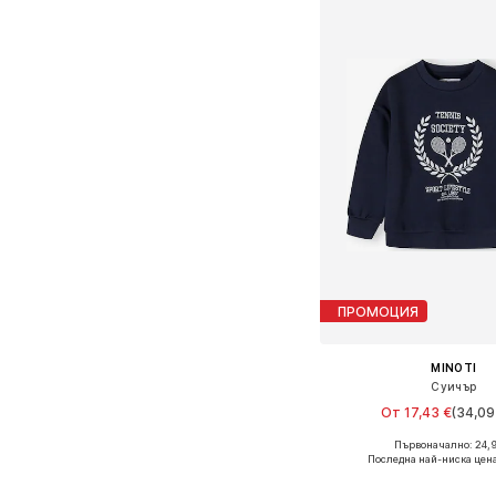
ПРОМОЦИЯ
MINOTI
Суичър
От 17,43 €
(34,09 
Първоначално: 24,
Предлага се в много 
Последна най-ниска цена
Добави в кошн