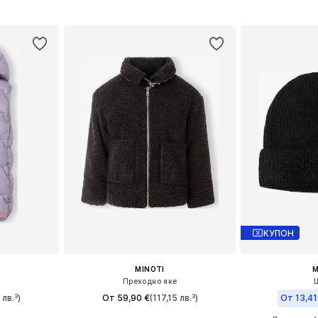
ицата
Добави 
Добави в кошницата
КУПОН
MINOTI
M
Преходно яке
 лв.³)
От 59,90 €
(117,15 лв.³)
От 13,41