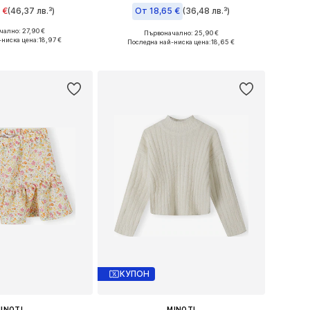
 €
(46,37 лв.³)
От 18,65 €
(36,48 лв.³)
ално: 27,90 €
Първоначално: 25,90 €
 в много размери
Предлага се в много размери
-ниска цена:
18,97 €
Последна най-ниска цена:
18,65 €
в кошницата
Добави в кошницата
КУПОН
INOTI
MINOTI