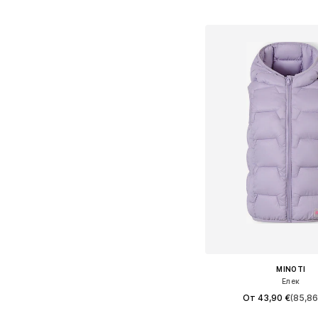
Добави в кошн
MINOTI
Елек
От 43,90 €
(85,86