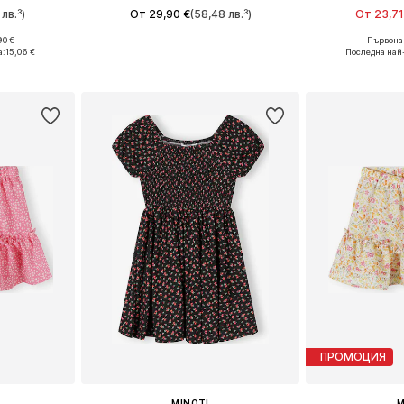
лв.³)
От 29,90 €
(58,48 лв.³)
От 23,71
90 €
Първонач
размери
Предлага се в много размери
Предлага се
а:
15,06 €
Последна най
ицата
Добави в кошницата
Добави 
ПРОМОЦИЯ
MINOTI
M