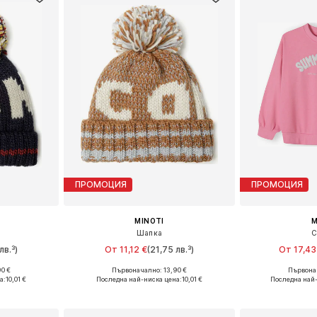
ПРОМОЦИЯ
ПРОМОЦИЯ
MINOTI
M
Шапка
С
лв.³)
От 11,12 €
(21,75 лв.³)
От 17,43
0 €
Първоначално: 13,90 €
Първонач
-54, 55, 57
Налични размери: 51, 53-54, 55, 57
Предлага се
а:
10,01 €
Последна най-ниска цена:
10,01 €
Последна най
ицата
Добави в кошницата
Добави 