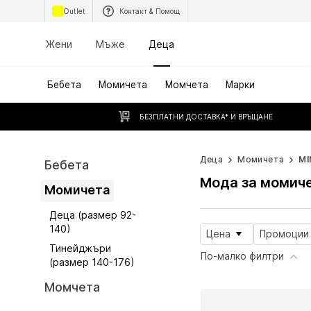
Outlet
Контакт & Помощ
Жени
Мъже
Деца
Бебета
Момичета
Момчета
Марки
БЕЗПЛАТНИ ДОСТАВКА* И ВРЪЩАНЕ
Деца
Момичета
MI
Бебета
Мода за момич
Момичета
Деца (размер 92-
140)
Цена
Промоции
Тинейджъри
По-малко филтри
(размер 140-176)
Момчета