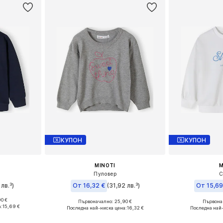
КУПОН
КУПОН
MINOTI
M
Пуловер
С
лв.³)
От 16,32 €
(31,92 лв.³)
От 15,69
90 €
Първоначално: 25,90 €
Първонач
размери
Предлага се в много размери
Предлага се
:
15,69 €
Последна най-ниска цена:
16,32 €
Последна най
ицата
Добави в кошницата
Добави 