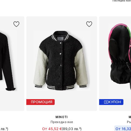
Последна най
размери
Предлага се в много размери
Налични размер
ицата
Добави в кошницата
Добави 
ПРОМОЦИЯ
КУПОН
MINOTI
M
Преходно яке
Ръ
лв.³)
От 45,52 €
(89,03 лв.³)
От 16,32