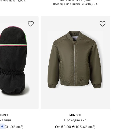
Първоначално: 25,90 €
-ниска цена:
14,90 €
Налични размери: XXS-S, XS-M
и: 51, 53-54, 55, 57
Последна най-ниска цена:
16,32 €
Добави в кошницата
в кошницата
INOTI
MINOTI
кавици
Преходно яке
 €
(31,92 лв.³)
От 53,90 €
(105,42 лв.³)