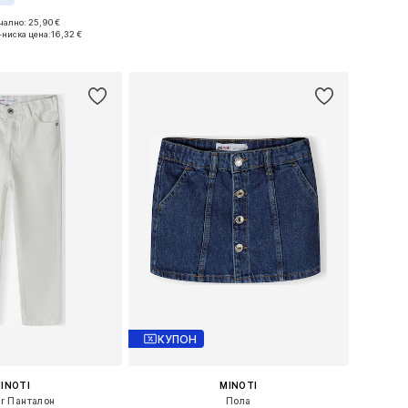
ално: 25,90 €
Предлага се в много размери
мери: XXS-S, XS-M
-ниска цена:
16,32 €
Добави в кошницата
в кошницата
КУПОН
INOTI
MINOTI
ar Панталон
Пола