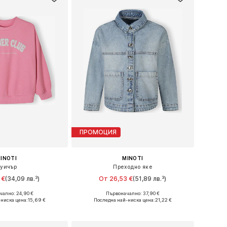
ПРОМОЦИЯ
INOTI
MINOTI
уичър
Преходно яке
 €
(34,09 лв.³)
От 26,53 €
(51,89 лв.³)
ално: 24,90 €
Първоначално: 37,90 €
 в много размери
Предлага се в много размери
-ниска цена:
15,69 €
Последна най-ниска цена:
21,22 €
в кошницата
Добави в кошницата