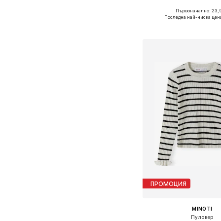
Първоначално: 23,
Предлага се в много 
Последна най-ниска цен
Добави в кошн
ПРОМОЦИЯ
MINOTI
Пуловер