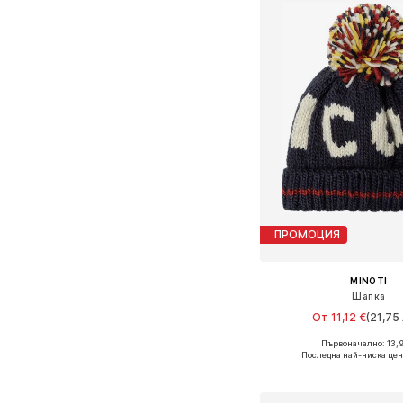
ПРОМОЦИЯ
MINOTI
Шапка
От 11,12 €
(21,75 
Първоначално: 13,9
Налични размери: 51, 53
Последна най-ниска цен
Добави в кошн