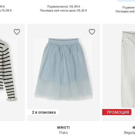
90 €
Първоначално: 56,90 €
Първонач
размери
Предлага се в много размери
Налични раз
а:
15,06 €
Последна най-ниска цена:
36,42 €
Последна най
ицата
Добави в кошницата
Добави 
2 в опаковка
ПРОМОЦИЯ
MINOTI
M
Пола
Regul