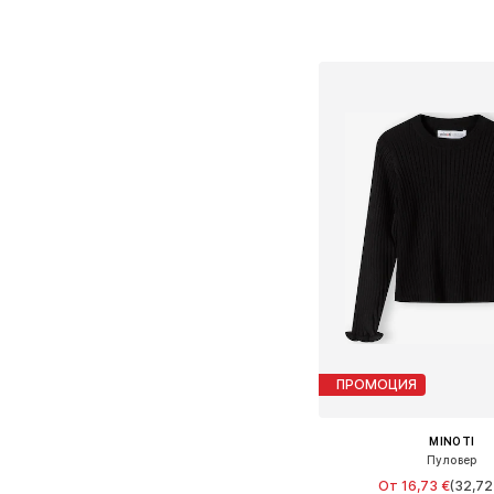
Предлага се в много 
Добави в кошн
ПРОМОЦИЯ
MINOTI
Пуловер
От 16,73 €
(32,72 