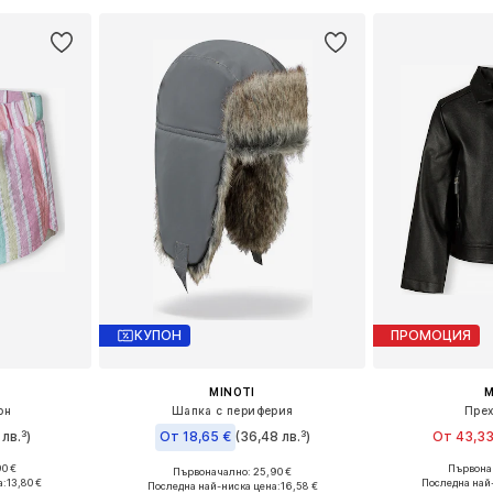
КУПОН
ПРОМОЦИЯ
MINOTI
M
он
Шапка с периферия
Прех
лв.³)
От 18,65 €
(36,48 лв.³)
От 43,33
0 €
Първонач
Първоначално: 25,90 €
размери
Предлага се
Налични размери: 51, 53-54, 55, 57
а:
13,80 €
Последна най
Последна най-ниска цена:
16,58 €