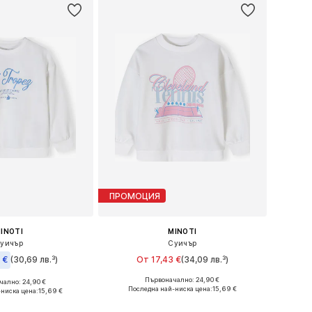
ПРОМОЦИЯ
INOTI
MINOTI
уичър
Суичър
 €
(30,69 лв.³)
От 17,43 €
(34,09 лв.³)
Първоначално: 24,90 €
ално: 24,90 €
Предлага се в много размери
 в много размери
Последна най-ниска цена:
15,69 €
-ниска цена:
15,69 €
Добави в кошницата
в кошницата