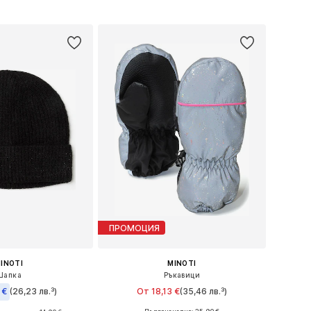
в кошницата
Добави в кошницата
ПРОМОЦИЯ
INOTI
MINOTI
Шапка
Ръкавици
 €
(26,23 лв.³)
От 18,13 €
(35,46 лв.³)