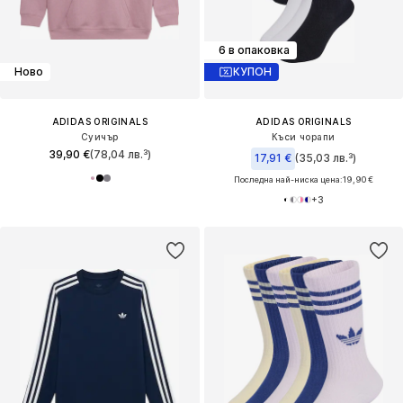
6 в опаковка
Ново
КУПОН
ADIDAS ORIGINALS
ADIDAS ORIGINALS
Суичър
Къси чорапи
39,90 €
(78,04 лв.³)
17,91 €
(35,03 лв.³)
Последна най-ниска цена:
19,90 €
+
3