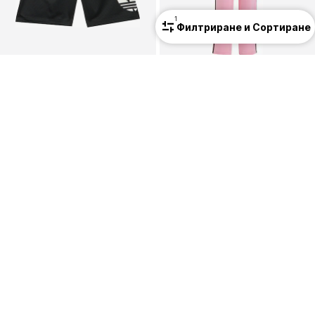
1
Филтриране и Сортиране
КУПОН
КУПОН
ADIDAS ORIGINALS
ADIDAS ORIGINALS
Regular Панталон
Regular Панталон 'Firebird'
21,51 €
(42,07 лв.³)
21,51 €
(42,07 лв.³)
Първоначално: 34,90 €
Първоначално: 39,90 €
Последна най-ниска цена:
16,73 €
Последна най-ниска цена:
16,73 €
+
2