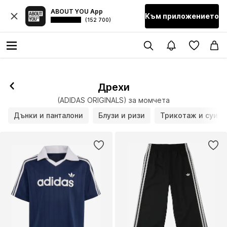
ABOUT YOU App
Към приложението
(152 700)
Дрехи
(ADIDAS ORIGINALS) за момчета
Дънки и панталони
Блузи и ризи
Трикотаж и суич