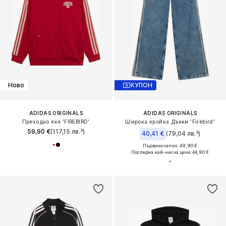
Ново
КУПОН
ADIDAS ORIGINALS
ADIDAS ORIGINALS
Преходно яке 'FIREBIRD'
Широка кройка Дънки 'Firebird'
59,90 €
(117,15 лв.³)
40,41 €
(79,04 лв.³)
Първоначално: 49,90 €
Последна най-ниска цена:
44,90 €