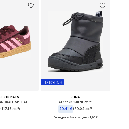
КУПОН
 ORIGINALS
PUMA
ANDBALL SPEZIAL'
Апрески 'Multiflex 2'
€
(117,15 лв.³)
40,41 €
(79,04 лв.³)
+
3
Последна най-ниска цена:
44,90 €
 в много размери
Предлага се в много размери
в кошницата
Добави в кошницата