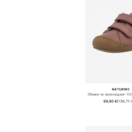
NATURINO
Обувки за прохождане 'C
69,90 €
(136,71 л
Налични размери: 21, 22, 2
Добави в кошн