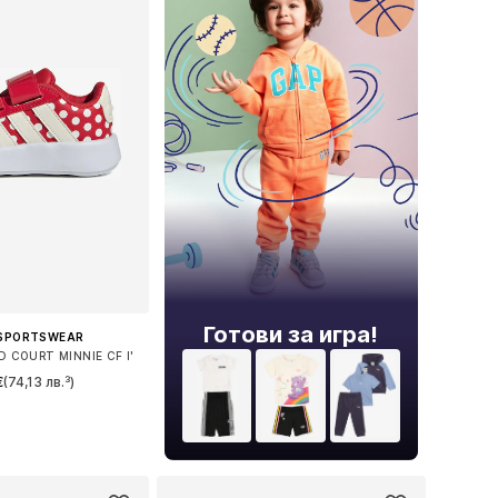
Готови за игра!
 SPORTSWEAR
 COURT MINNIE CF I'
€
(74,13 лв.³)
 в много размери
в кошницата