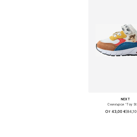
NEXT
Сникърси 'Toy St
От 43,00 €
(84,10
Предлага се в много 
Добави в кошн