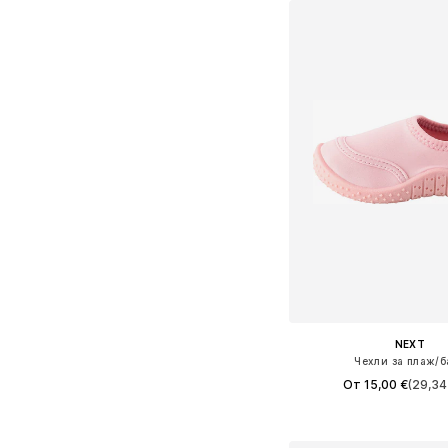
NEXT
Чехли за плаж/б
От 15,00 €
(29,34 
Предлага се в много 
Добави в кошн