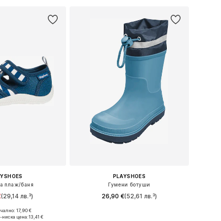
AYSHOES
PLAYSHOES
за плаж/баня
Гумени ботуши
€
(29,14 лв.³)
26,90 €
(52,61 лв.³)
+
1
чално: 17,90 €
 в много размери
Предлага се в много размери
-ниска цена:
13,41 €