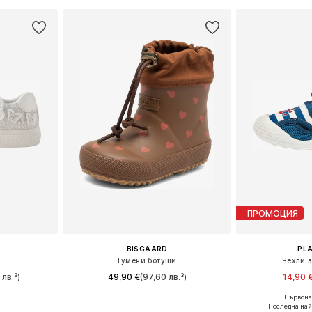
ПРОМОЦИЯ
BISGAARD
PL
Гумени ботуши
Чехли 
 лв.³)
49,90 €
(97,60 лв.³)
14,90 
Първона
размери
Предлага се в много размери
Предлага се
Последна най