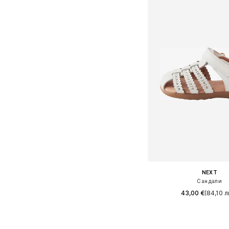
NEXT
Сандали
43,00 €
(84,10 л
Предлага се в много 
Добави в кошн