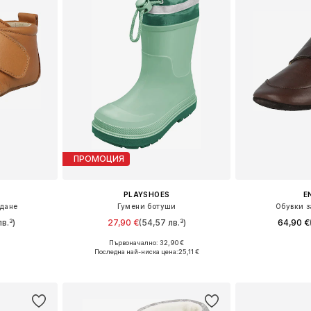
ПРОМОЦИЯ
PLAYSHOES
E
дане
Гумени ботуши
Обувки з
в.³)
27,90 €
(54,57 лв.³)
64,90 €
+
1
Първоначално: 32,90 €
размери
Предлага се в много размери
Предлага се
Последна най-ниска цена:
25,11 €
ицата
Добави в кошницата
Добави 