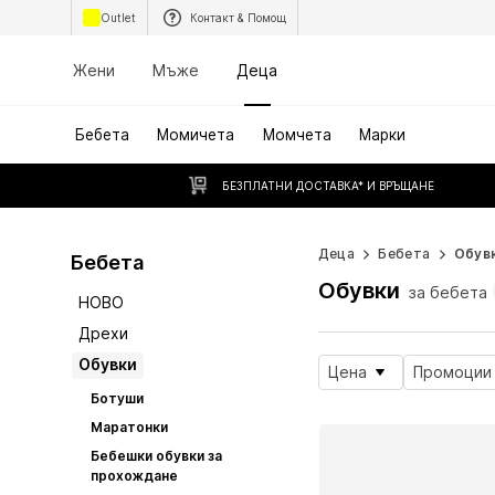
Outlet
Контакт & Помощ
Жени
Мъже
Деца
Бебета
Момичета
Момчета
Марки
БЕЗПЛАТНИ ДОСТАВКА* И ВРЪЩАНЕ
Деца
Бебета
Обув
Бебета
Обувки
за бебета
НОВО
Дрехи
Обувки
Цена
Промоции
Ботуши
Маратонки
Бебешки обувки за
прохождане