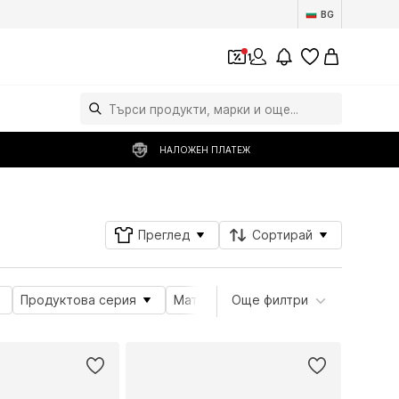
BG
1
НАЛОЖЕН ПЛАТЕЖ
Преглед
Сортирай
Продуктова серия
Материал
Още филтри
Тема
Атрибути