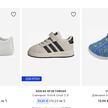
ицата
Добави в кошницата
Добави 
КУПОН
ADIDAS SPORTSWEAR
C
Сникърси 'Grand Court 2.0'
Домашни па
 лв.³)
35,91 €
(70,23 лв.³)
19,99 