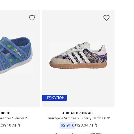
в кошницата
Добави в кошницата
КУПОН
HICCO
ADIDAS ORIGINALS
нтофи 'Templar'
Сникърси 'Adidas x Liberty Samba OG'
€
(39,10 лв.³)
62,91 €
(123,04 лв.³)