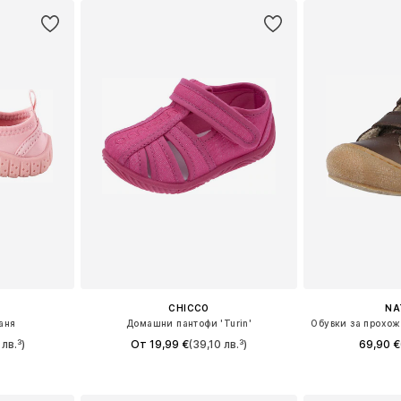
CHICCO
NA
аня
Домашни пантофи 'Turin'
Обувки за прохо
лв.³)
От 19,99 €
(39,10 лв.³)
69,90 €
размери
Предлага се в много размери
Налични размери: 
ицата
Добави в кошницата
Добави 