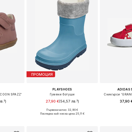
ПРОМОЦИЯ
PLAYSHOES
ADIDAS
OCOON SPAZZ'
Гумени ботуши
Сникърси 'GRAND
в.³)
27,90 €
(54,57 лв.³)
37,90 
+
1
Първоначално: 32,90 €
3, 24, 25, 26
Предлага се в много размери
Предлага се
Последна най-ниска цена:
25,11 €
ицата
Добави в кошницата
Добави 