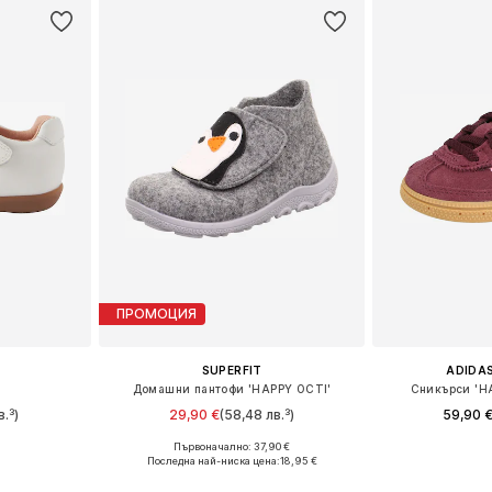
ПРОМОЦИЯ
SUPERFIT
ADIDAS
Домашни пантофи 'HAPPY OCTI'
Сникърси 'H
в.³)
29,90 €
(58,48 лв.³)
59,90 
+
3
Първоначално: 37,90 €
размери
Предлага се в много размери
Предлага се
Последна най-ниска цена:
18,95 €
ицата
Добави в кошницата
Добави 