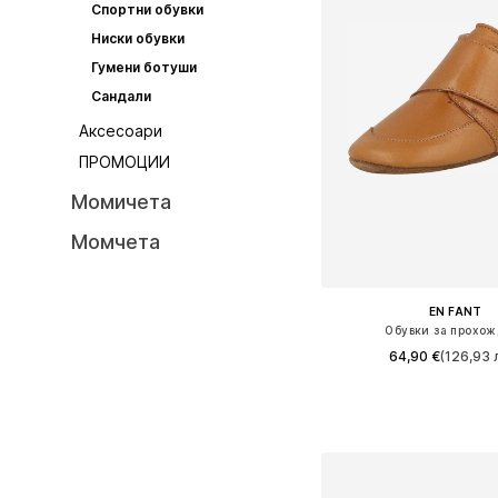
Спортни обувки
Ниски обувки
Гумени ботуши
Сандали
Аксесоари
ПРОМОЦИИ
Момичета
Момчета
EN FANT
Обувки за прохож
64,90 €
(126,93 л
+
1
Предлага се в много 
Добави в кошн