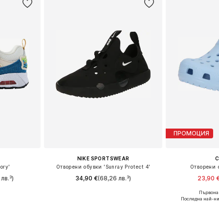
ПРОМОЦИЯ
NIKE SPORTSWEAR
ory'
Отворени обувки 'Sunray Protect 4'
Отворени о
 лв.³)
34,90 €
(68,26 лв.³)
23,90 
Първонач
размери
Предлага се в много размери
Предлага се
Последна най-ни
ицата
Добави в кошницата
Добави 