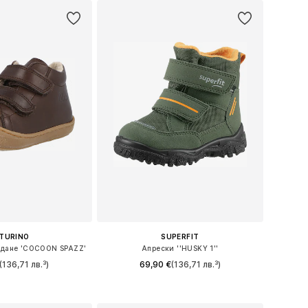
TURINO
SUPERFIT
ждане 'COCOON SPAZZ'
Апрески ''HUSKY 1''
(136,71 лв.³)
69,90 €
(136,71 лв.³)
+
1
21, 22, 23, 24, 25, 26
Предлага се в много размери
в кошницата
Добави в кошницата