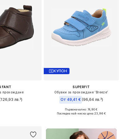
КУПОН
N FANT
SUPERFIT
а прохождане
Обувки за прохождане 'Breeze'
(126,93 лв.³)
От 49,41 €
(96,64 лв.³)
+
1
Първоначално: 74,90 €
 в много размери
Предлага се в много размери
Последна най-ниска цена:
23,96 €
в кошницата
Добави в кошницата