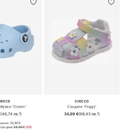
CROCS
CHICCO
бувки 'Classic'
Сандали 'Foggy'
€
(46,74 лв.³)
34,99 €
(68,43 лв.³)
+
20
ално: 34,90 €
 в много размери
Налични размери: 19, 20, 21, 22, 23
ска цена:
29,90 €
-20%
в кошницата
Добави в кошницата