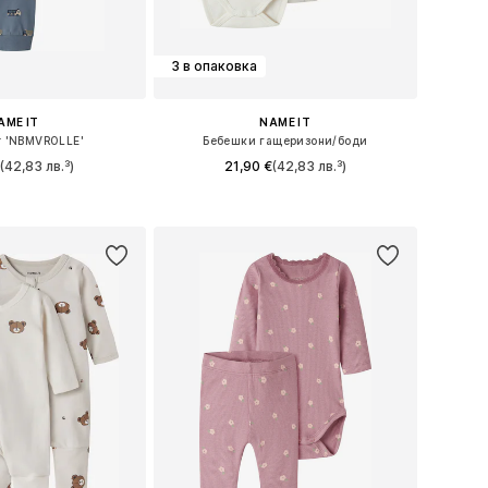
3 в опаковка
AME IT
NAME IT
 'NBMVROLLE'
Бебешки гащеризони/боди
€
(42,83 лв.³)
21,90 €
(42,83 лв.³)
56, 62, 68, 74, 80, 86
Предлага се в много размери
в кошницата
Добави в кошницата