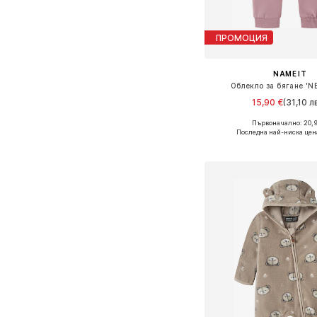
ПРОМОЦИЯ
NAME IT
Облекло за бягане 'NB
15,90 €
(31,10 лв
Първоначално: 20,
Налични размери: 56, 62, 6
Последна най-ниска цен
Добави в кошн