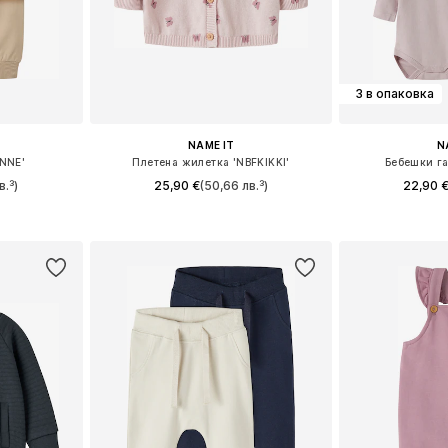
3 в опаковка
NAME IT
N
NNE'
Плетена жилетка 'NBFKIKKI'
Бебешки г
в.³)
25,90 €
(50,66 лв.³)
22,90 
8, 74, 80, 86
Налични размери: 56, 62, 68, 74, 80, 86
Предлага се
ицата
Добави в кошницата
Добави 