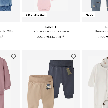
3 в опаковка
Ново
NAME IT
N
и 'NBMBen'
Бебешки гащеризони/боди
Комплект
в.³)
22,90 €
(44,79 лв.³)
21,90 
размери
Предлага се в много размери
Налични размери: 
ицата
Добави в кошницата
Добави 