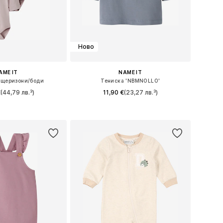
Ново
AME IT
NAME IT
ащеризони/боди
Тениска 'NBMNOLLO'
€
(44,79 лв.³)
11,90 €
(23,27 лв.³)
 в много размери
Налични размери: 56, 62, 68, 74, 80, 86
в кошницата
Добави в кошницата