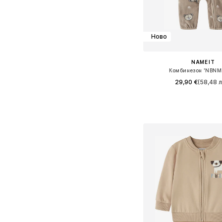
Ново
NAME IT
Комбинезон 'NBNM
29,90 €
(58,48 л
Налични размери: 50-56, 
Добави в кошн