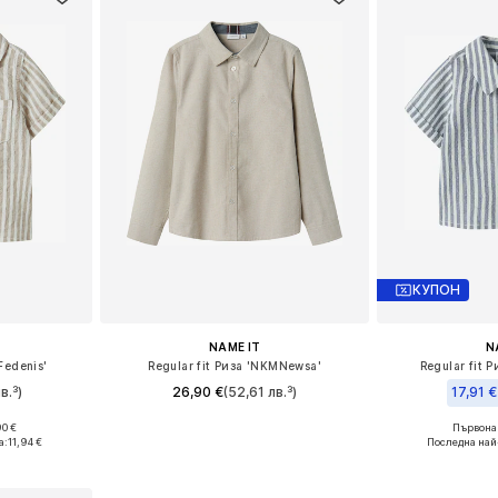
КУПОН
NAME IT
N
Fedenis'
Regular fit Риза 'NKMNewsa'
Regular fit 
в.³)
26,90 €
(52,61 лв.³)
17,91 €
+
1
90 €
Първонач
Предлага се в много размери
2, 68, 74
Налични р
а:
11,94 €
Последна най
Добави в кошницата
ицата
Добави 