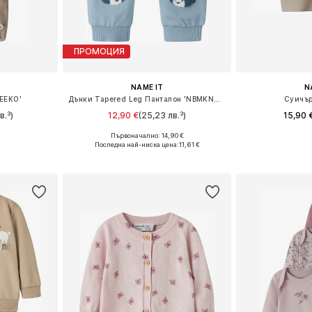
ПРОМОЦИЯ
NAME IT
N
EEKO'
Дънки Tapered Leg Панталон 'NBMKNOP'
Суичър
в.³)
12,90 €
(25,23 лв.³)
15,90 
Първоначално: 14,90 €
62-68, 74-80
Налични размери: 56, 62, 68, 74, 80, 86
Предлага се
Последна най-ниска цена:
11,61 €
ицата
Добави в кошницата
Добави 