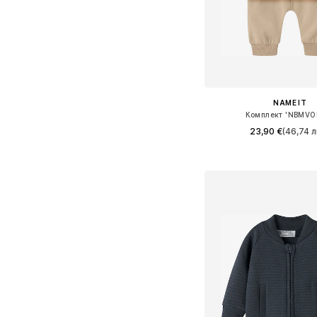
NAME IT
Комплект 'NBMVO
23,90 €
(46,74 л
Налични размери: 56, 62, 6
Добави в кошн