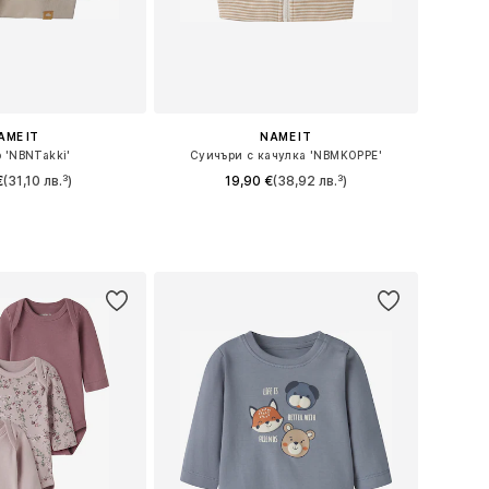
AME IT
NAME IT
 'NBNTakki'
Суичъри с качулка 'NBMKOPPE'
€
(31,10 лв.³)
19,90 €
(38,92 лв.³)
+
1
 в много размери
Налични размери: 56, 62, 68, 74, 80, 86
в кошницата
Добави в кошницата