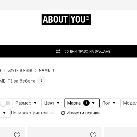
ABOUT
YOU
30 ДНИ ПРАВО НА ВРЪЩАНЕ
и
Блузи и Ризи
NAME IT
ME IT) за бебета
5
Размер
Цвят
Марка
Пол
Моде
1
е
По-малко филтри
Изчисти всички