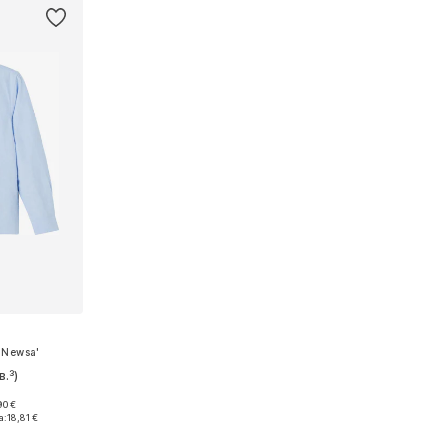
MNewsa'
в.³)
90 €
размери
а:
18,81 €
ицата