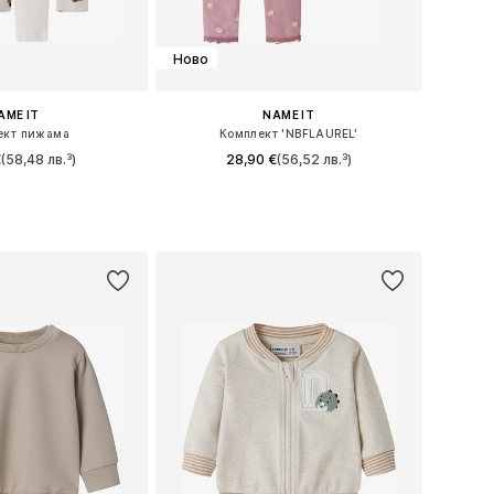
Ново
AME IT
NAME IT
ект пижама
Комплект 'NBFLAUREL'
€
(58,48 лв.³)
28,90 €
(56,52 лв.³)
 в много размери
Налични размери: 56, 62, 68, 74, 80, 86
в кошницата
Добави в кошницата