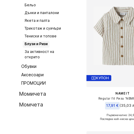
Бельо
Дънки и панталони
Якета и палта
Трикотаж и суичъри
Тениски и топове
Блузи и Ризи
За активност на
открито
Обувки
Аксесоари
КУПОН
ПРОМОЦИИ
Момичета
NAME IT
Regular fit Риза 'NBM
Момчета
17,91 €
(35,03 л
Първоначално: 24,
Налични размери: 56, 6
Последна най-ниска цен
Добави в кошн