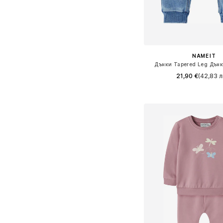
NAME IT
Дънки Tapered Leg Дънк
21,90 €
(42,83 л
Предлага се в много 
Добави в кошн