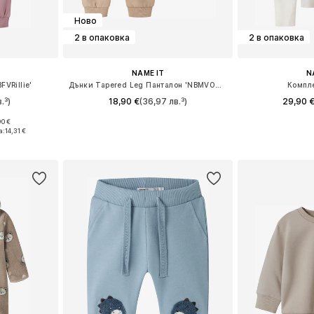
Ново
2 в опаковка
2 в опаковка
NAME IT
N
FVRillie'
Дънки Tapered Leg Панталон 'NBMVONNE'
Компл
.³)
18,90 €
(36,97 лв.³)
29,90 
90 €
8, 74, 80, 86
Налични размери: 56, 62, 68, 74, 80, 86
Предлага се
а:
14,31 €
ицата
Добави в кошницата
Добави 