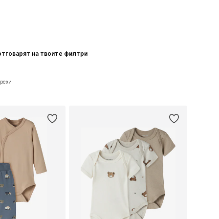
 отговарят на твоите филтри
Дрехи