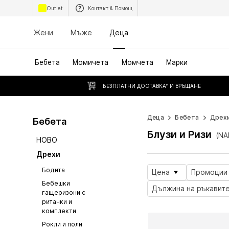
Outlet
Контакт & Помощ
Жени
Мъже
Деца
Бебета
Момичета
Момчета
Марки
БЕЗПЛАТНИ ДОСТАВКА* И ВРЪЩАНЕ
Деца
Бебета
Дрех
Бебета
Блузи и Ризи
(NA
НОВО
Дрехи
Бодита
Цена
Промоции
Бебешки
Дължина на ръкавит
гащеризони с
ританки и
комплекти
Рокли и поли