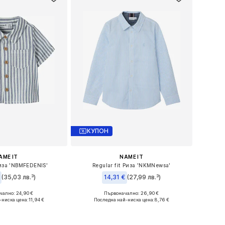
КУПОН
AME IT
NAME IT
Риза 'NBMFEDENIS'
Regular fit Риза 'NKMNewsa'
(35,03 лв.³)
14,31 €
(27,99 лв.³)
+
1
ално: 24,90 €
Първоначално: 26,90 €
азмери: 74, 80
Предлага се в много размери
-ниска цена:
11,94 €
Последна най-ниска цена:
8,76 €
в кошницата
Добави в кошницата