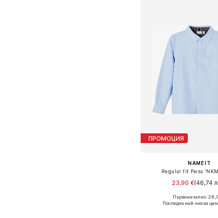
ПРОМОЦИЯ
NAME IT
Regular fit Риза 'NK
23,90 €
(46,74 л
+
1
Първоначално: 26,
Предлага се в много 
Последна най-ниска цен
Добави в кошн