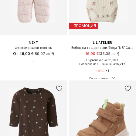
ПРОМОЦИЯ
NEXT
LIL'ATELIER
Функционален костюм
Бебешки гащеризони/боди 'NBFGavo'
От 46,00 €
(89,97 лв.³)
16,90 €
(33,05 лв.³)
Първоначално: 21,90 €
Последна най-ниска цена:
15,21 €
+
1