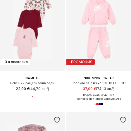
3 в опаковка
ПРОМОЦИЯ
NAME IT
NIKE SPORTSWEAR
Бебешки гащеризони/боди
Облекло за бягане 'CLUB FLEECE'
22,90 €
(44,79 лв.³)
37,90 €
(74,13 лв.³)
Първоначално: 42,90 €
Последна най-ниска цена:
26,91 €