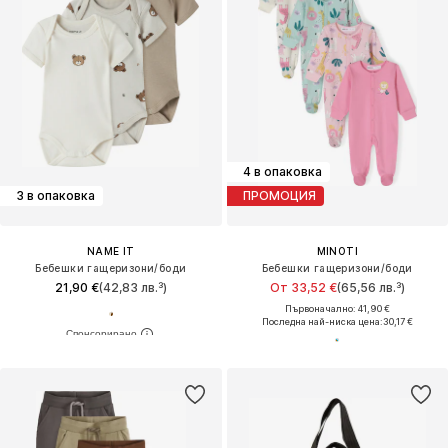
4 в опаковка
3 в опаковка
ПРОМОЦИЯ
NAME IT
MINOTI
Бебешки гащеризони/боди
Бебешки гащеризони/боди
21,90 €
(42,83 лв.³)
От 33,52 €
(65,56 лв.³)
Първоначално: 41,90 €
Последна най-ниска цена:
30,17 €