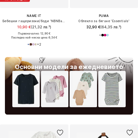
NAME IT
PUMA
Бебешки гащеризони/боди 'NBNBani'
Облекло за бягане 'Essentials'
10,90 €
(21,32 лв.³)
32,90 €
(64,35 лв.³)
Първоначално: 12,90 €
Последна най-ниска цена:
6,54 €
+
2
Основни модели за ежедневието