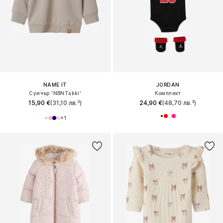
NAME IT
JORDAN
Суичър 'NBNTakki'
Комплект
15,90 €
(31,10 лв.³)
24,90 €
(48,70 лв.³)
+
1