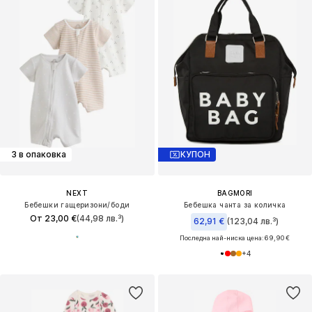
3 в опаковка
КУПОН
NEXT
BAGMORI
Бебешки гащеризони/боди
Бебешка чанта за количка
От 23,00 €
(44,98 лв.³)
62,91 €
(123,04 лв.³)
Последна най-ниска цена:
69,90 €
+
4