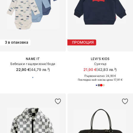
3 в опаковка
ПРОМОЦИЯ
NAME IT
LEVI'S KIDS
Бебешки гащеризони/боди
Суичър
22,90 €
(44,79 лв.³)
21,90 €
(42,83 лв.³)
Първоначално: 24,90 €
Последна най-ниска цена:
17,91 €