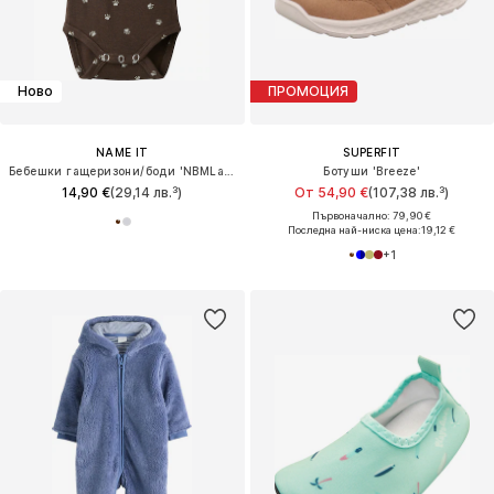
Ново
ПРОМОЦИЯ
NAME IT
SUPERFIT
Бебешки гащеризони/боди 'NBMLaris'
Ботуши 'Breeze'
14,90 €
(29,14 лв.³)
От 54,90 €
(107,38 лв.³)
Първоначално: 79,90 €
Последна най-ниска цена:
19,12 €
+
1