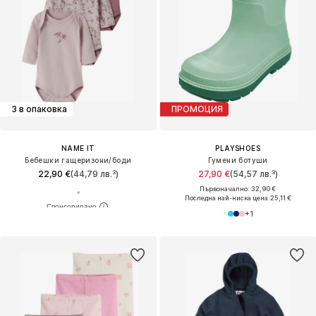
3 в опаковка
ПРОМОЦИЯ
NAME IT
PLAYSHOES
Бебешки гащеризони/боди
Гумени ботуши
22,90 €
(44,79 лв.³)
27,90 €
(54,57 лв.³)
Първоначално: 32,90 €
Последна най-ниска цена:
25,11 €
+
1