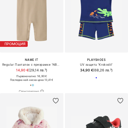
ПРОМОЦИЯ
NAME IT
PLAYSHOES
Regular Панталон с презрамки 'NBMVONNE'
UV защита 'Krokodil'
14,90 €
(29,14 лв.³)
34,90 €
(68,26 лв.³)
Първоначално: 16,90 €
Последна най-ниска цена:
13,41 €