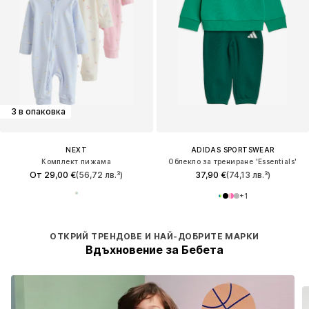
3 в опаковка
NEXT
ADIDAS SPORTSWEAR
Комплект пижама
Облекло за трениране 'Essentials'
От 29,00 €
(56,72 лв.³)
37,90 €
(74,13 лв.³)
+
1
ОТКРИЙ ТРЕНДОВЕ И НАЙ-ДОБРИТЕ МАРКИ
Вдъхновение за Бебета