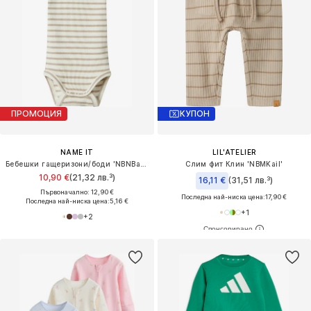
ПРОМОЦИЯ
КУПОН
NAME IT
LIL'ATELIER
Бебешки гащеризони/боди 'NBNBani'
Слим фит Клин 'NBMKail'
10,90 €
(21,32 лв.³)
16,11 €
(31,51 лв.³)
Първоначално: 12,90 €
Последна най-ниска цена:
17,90 €
Последна най-ниска цена:
5,16 €
+
1
+
2