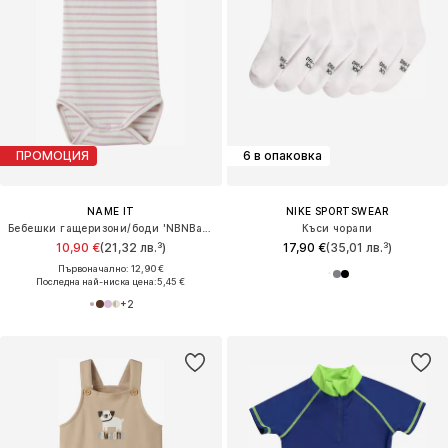
ПРОМОЦИЯ
6 в опаковка
NAME IT
NIKE SPORTSWEAR
Бебешки гащеризони/боди 'NBNBani'
Къси чорапи
10,90 €
(21,32 лв.³)
17,90 €
(35,01 лв.³)
Първоначално: 12,90 €
Последна най-ниска цена:
5,45 €
+
2