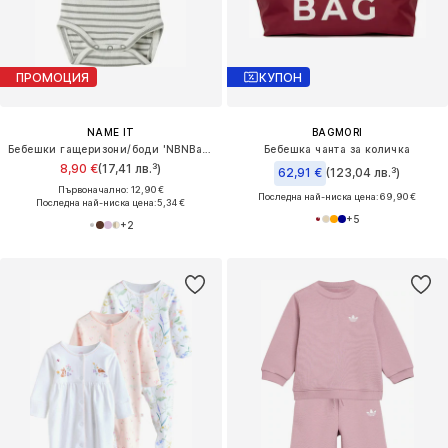
ПРОМОЦИЯ
КУПОН
NAME IT
BAGMORI
Бебешки гащеризони/боди 'NBNBani'
Бебешка чанта за количка
8,90 €
(17,41 лв.³)
62,91 €
(123,04 лв.³)
Първоначално: 12,90 €
Последна най-ниска цена:
69,90 €
Последна най-ниска цена:
5,34 €
+
5
+
2