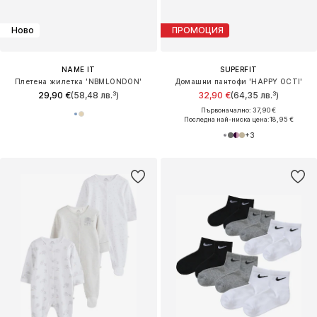
Ново
ПРОМОЦИЯ
NAME IT
SUPERFIT
Плетена жилетка 'NBMLONDON'
Домашни пантофи 'HAPPY OCTI'
29,90 €
(58,48 лв.³)
32,90 €
(64,35 лв.³)
Първоначално: 37,90 €
Последна най-ниска цена:
18,95 €
+
3