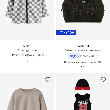
КУПОН
NEXT
BAGMORI
Преходно яке
Бебешка чанта за количка
От 28,00 €
(54,76 лв.³)
70,11 €
(137,12 лв.³)
Последна най-ниска цена:
77,90 €