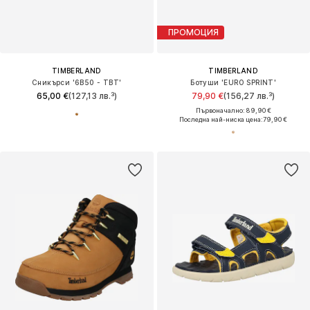
ПРОМОЦИЯ
TIMBERLAND
TIMBERLAND
Сникърси '6B50 - TBT'
Ботуши 'EURO SPRINT'
65,00 €
(127,13 лв.³)
79,90 €
(156,27 лв.³)
Първоначално: 89,90 €
Последна най-ниска цена:
79,90 €