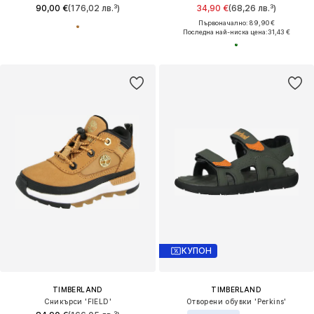
90,00 €
(176,02 лв.³)
34,90 €
(68,26 лв.³)
Първоначално: 89,90 €
Последна най-ниска цена:
31,43 €
КУПОН
TIMBERLAND
TIMBERLAND
Сникърси 'FIELD'
Отворени обувки 'Perkins'