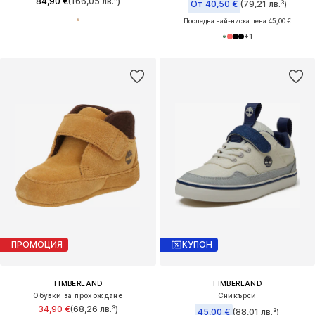
84,90 €
(166,05 лв.³)
От 40,50 €
(79,21 лв.³)
Последна най-ниска цена:
45,00 €
+
1
ПРОМОЦИЯ
КУПОН
TIMBERLAND
TIMBERLAND
Обувки за прохождане
Сникърси
34,90 €
(68,26 лв.³)
45,00 €
(88,01 лв.³)