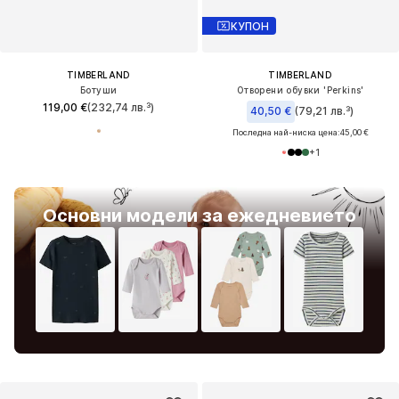
КУПОН
TIMBERLAND
TIMBERLAND
Ботуши
Отворени обувки 'Perkins'
119,00 €
(232,74 лв.³)
40,50 €
(79,21 лв.³)
Последна най-ниска цена:
45,00 €
+
1
Основни модели за ежедневието