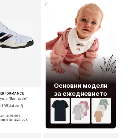
Основни модели
за ежедневието
PERFORMANCE
увки 'Barricade'
(105,44 лв.³)
ално: 79,90 €
ри: 22, 32, 34, 35
-ниска цена:
23,90 €
в кошницата