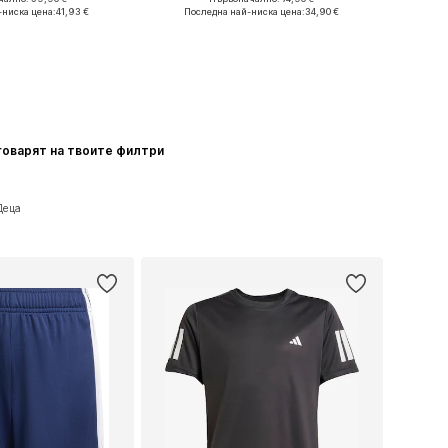
 в много размери
Налични размери: 28, 29, 33
-ниска цена:
41,93 €
Последна най-ниска цена:
34,90 €
в кошницата
Добави в кошницата
говарят на твоите филтри
Деца