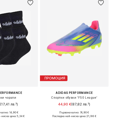
ПРОМОЦИЯ
PERFORMANCE
ADIDAS PERFORMANCE
ни чорапи
Спортни обувки 'F50 League'
(17,41 лв.³)
44,90 €
(87,82 лв.³)
ално: 14,90 €
Първоначално: 74,90 €
ери: 22-24, 25-27
Налични размери: 22
-ниска цена:
5,34 €
Последна най-ниска цена:
21,96 €
в кошницата
Добави в кошницата