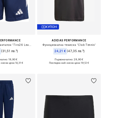
КУПОН
PERFORMANCE
ADIDAS PERFORMANCE
Regular Спортен панталон 'Tiro26 League'
Функционална тениска 'Club Tennis'
(31,51 лв.³)
24,21 €
(47,35 лв.³)
ално: 19,90 €
Първоначално: 29,90 €
Налични размери: 128 x стандартен, 140 x стандартен, 152 x стандартен, 164 x стандартен, 176 x стандартен
Налични размери: 116 Нормални размери, 128 Нормални размери, 140 Нормални размери, 152 Нормални размери, 164 Нормални размери
-ниска цена:
14,31 €
Последна най-ниска цена:
19,12 €
в кошницата
Добави в кошницата