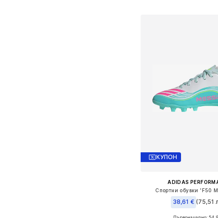
Добави в кошн
КУПОН
ADIDAS PERFORM
Спортни обувки 'F50 Me
38,61 €
(75,51 л
Първоначално: 54,