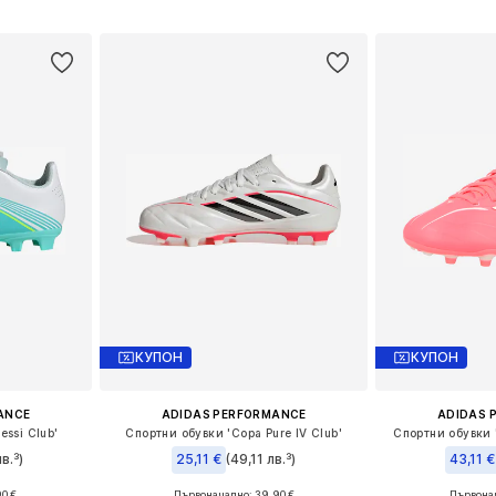
ицата
Добави в кошницата
Добави 
КУПОН
КУПОН
ANCE
ADIDAS PERFORMANCE
ADIDAS 
ssi Club'
Спортни обувки 'Copa Pure IV Club'
Спортни обувки 
в.³)
25,11 €
(49,11 лв.³)
43,11 €
90 €
Първоначално: 39,90 €
Първонач