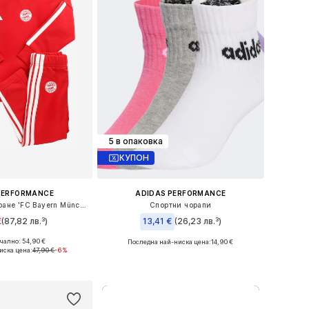
5 в опаковка
КУПОН
PERFORMANCE
ADIDAS PERFORMANCE
Облекло за трениране 'FC Bayern München DNA'
Спортни чорапи
€
(87,82 лв.³)
13,41 €
(26,23 лв.³)
ално: 54,90 €
Последна най-ниска цена:
14,90 €
ри: 62, 74, 86, 98
Налични размери: 28-30, 34-36
иска цена:
47,90 €
-6%
в кошницата
Добави в кошницата