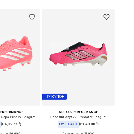
в кошницата
Добави в кошницата
КУПОН
PERFORMANCE
ADIDAS PERFORMANCE
'Copa Pure IV League'
Спортни обувки 'Predator League'
(84,32 лв.³)
От 31,41 €
(61,43 лв.³)
ално: 59,90 €
Първоначално: 74,90 €