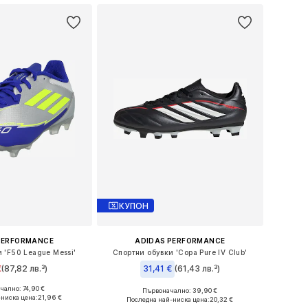
КУПОН
PERFORMANCE
ADIDAS PERFORMANCE
 'F50 League Messi'
Спортни обувки 'Copa Pure IV Club'
€
(87,82 лв.³)
31,41 €
(61,43 лв.³)
ално: 74,90 €
Първоначално: 39,90 €
 размери: 22
Предлага се в много размери
-ниска цена:
21,96 €
Последна най-ниска цена:
20,32 €