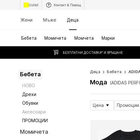
Outlet
Контакт & Помощ
Жени
Мъже
Деца
Бебета
Момичета
Момчета
Марки
БЕЗПЛАТНИ ДОСТАВКА* И ВРЪЩАНЕ
Деца
Бебета
ADID
Бебета
Мода
(ADIDAS PERF
НОВО
Дрехи
Обувки
Цена
Промоции
Аксесоари
ПРОМОЦИИ
Момичета