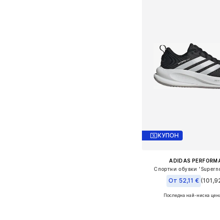
КУПОН
ADIDAS PERFORM
Спортни обувки 'Superno
От 52,11 €
(101,92
Последна най-ниска цен
Предлага се в много 
Добави в кошн