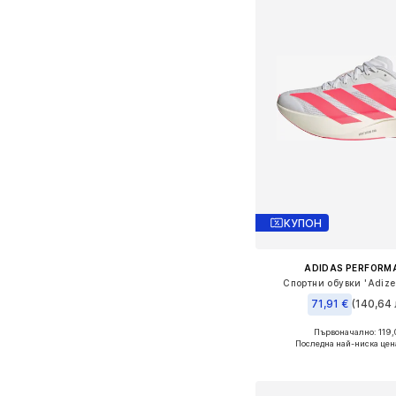
КУПОН
ADIDAS PERFORM
Спортни обувки 'Adizer
71,91 €
(140,64 
Първоначално: 119,
Налични размери: 22, 2
Последна най-ниска цен
Добави в кошн