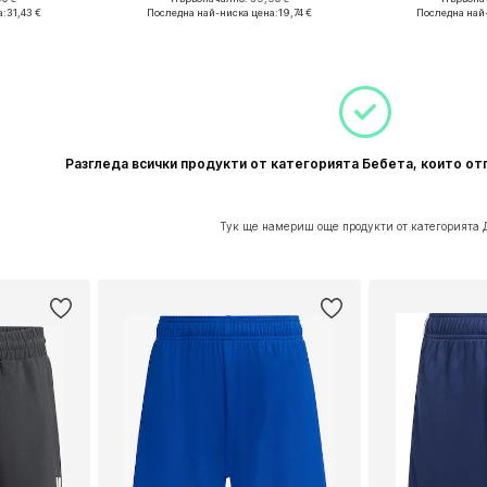
Налични размери: 36, 36,5-37, 37-37,5, 38
Налични размери: 36, 36,5-37
Предлага се
а:
31,43 €
Последна най-ниска цена:
19,74 €
Последна най
ицата
Добави в кошницата
Добави 
Разгледа всички продукти от категорията Бебета, които от
Тук ще намериш още продукти от категорията 