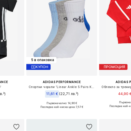
5 в опаковка
КУПОН
ПРОМОЦИЯ
ANCE
ADIDAS PERFORMANCE
ADIDAS 
'
Спортни чорапи 'Linear Ankle 5 Pairs Kids'
в.³)
11,61 €
(22,71 лв.³)
44,90 
Първонач
Първоначално: 14,90 €
4, 80, 86
Налични разме
Налични размери: 22-24, 25-27
Последна най-н
Последна най-ниска цена:
7,57 €
ицата
Добави 
Добави в кошницата