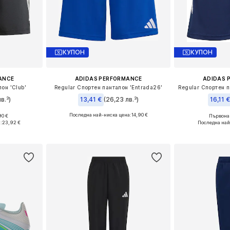
КУПОН
КУПОН
ANCE
ADIDAS PERFORMANCE
ADIDAS 
он 'Club'
Regular Спортен панталон 'Entrada26'
в.³)
13,41 €
(26,23 лв.³)
16,11 €
Последна най-ниска цена:
+
6
14,90 €
90 €
Първонач
Налични размери: 116 x стандартен, 128 x стандартен, 140 x стандартен, 152 x стандартен, 164 x стандартен
Налични размери: 116 x стандартен, 128 x стандартен, 140 x стандартен, 152 x стандартен, 164 x стандартен, 176 x стандартен
:
23,92 €
Последна най
ицата
Добави в кошницата
Добави 