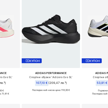
КУПОН
КУПОН
ANCE
ADIDAS PERFORMANCE
ADIDAS 
o Evo SL'
Спортни обувки 'Adizero Evo SL'
Спортни об
лв.³)
107,10 €
(209,47 лв.³)
53,91 €
Последна най-ниска цена:
119,00 €
00 €
Първонач
3,5, 35,5
Предлага се в много размери
Налични разме
а:
71,91 €
Последна най
ицата
Добави в кошницата
Добави 