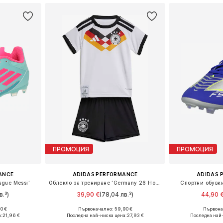
ПРОМОЦИЯ
ПРОМОЦИЯ
ANCE
ADIDAS PERFORMANCE
ADIDAS 
ague Messi'
Облекло за трениране 'Germany 26 Home'
Спортни обувки
в.³)
39,90 €
(78,04 лв.³)
44,90 
0 €
Първоначално: 59,90 €
Първонач
: 22
Налични размери: 68, 74, 80
Налични
:
21,96 €
Последна най-ниска цена:
27,93 €
Последна най