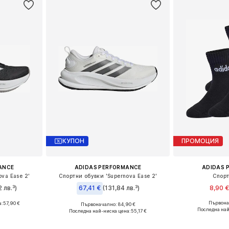
КУПОН
ПРОМОЦИЯ
ANCE
ADIDAS PERFORMANCE
ADIDAS 
va Ease 2'
Спортни обувки 'Supernova Ease 2'
Спорт
 лв.³)
67,41 €
(131,84 лв.³)
8,90 €
Първонач
а:
57,90 €
Първоначално: 84,90 €
Налични разм
размери
Предлага се в много размери
Последна най
Последна най-ниска цена:
55,17 €
Добави 
ицата
Добави в кошницата