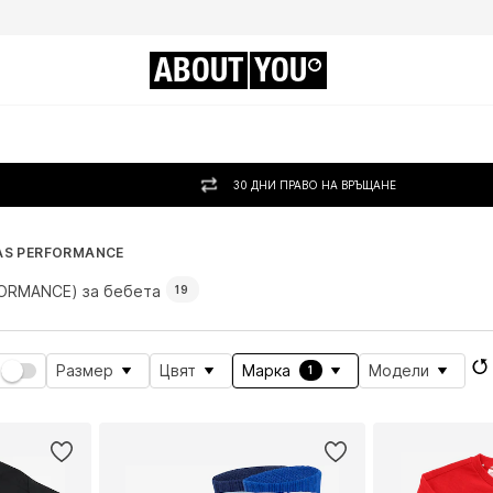
ABOUT
YOU
30 ДНИ ПРАВО НА ВРЪЩАНЕ
AS PERFORMANCE
ORMANCE) за бебета
19
Размер
Цвят
Марка
Модели
1