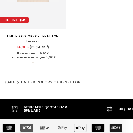
ПРОМОЦИЯ
UNITED COLORS OF BENETTON
Тениска
14,90 €
(29,14 лв.³)
Първоначално: 19,90 €
Последна най-ниска цена:
5,96 €
Деца
UNITED COLORS OF BENETTON
БЕЗПЛАТНИ ДОСТАВКА* И
30 ДНИ
ВРЪЩАНЕ