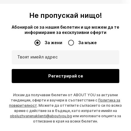
Не пропускай нищо!
Абонирай се за нашия бюлетин и ще можем да те
информираме за ексклузивни оферти
За жени
За мъже
Твоят имейл адрес
Регистрирай се
Искам да получавам бюлетин от ABOUT YOU за актуални
тенденции, оферти и ваучери в съответствие с
Политика за
поверителност
. Можете да оттеглите съгласието си по всяко
време с действие за в бъдеще, като изпратите имейл на
obsluzhvanenaklienti@aboutyou.bg
или използвате опцията за
отписване в края на всеки бюлетин.