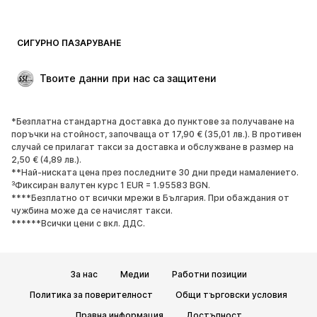
СИГУРНО ПАЗАРУВАНЕ
Твоите данни при нас са защитени
*Безплатна стандартна доставка до пунктове за получаване на
поръчки на стойност, започваща от 17,90 € (35,01 лв.). В противен
случай се прилагат такси за доставка и обслужване в размер на
2,50 € (4,89 лв.).
**Най-ниската цена през последните 30 дни преди намалението.
³Фиксиран валутен курс 1 EUR = 1.95583 BGN.
****Безплатно от всички мрежи в България. При обаждания от
чужбина може да се начислят такси.
******Всички цени с вкл. ДДС.
За нас
Медии
Работни позиции
Политика за поверителност
Общи търговски условия
Правна информация
Достъпност