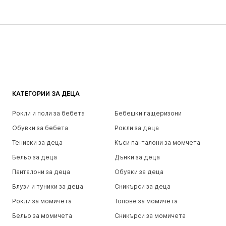
КАТЕГОРИИ ЗА ДЕЦА
Рокли и поли за бебета
Бебешки гащеризони
Обувки за бебета
Рокли за деца
Тениски за деца
Къси панталони за момчета
Бельо за деца
Дънки за деца
Панталони за деца
Обувки за деца
Блузи и туники за деца
Сникърси за деца
Рокли за момичета
Топове за момичета
Бельо за момичета
Сникърси за момичета