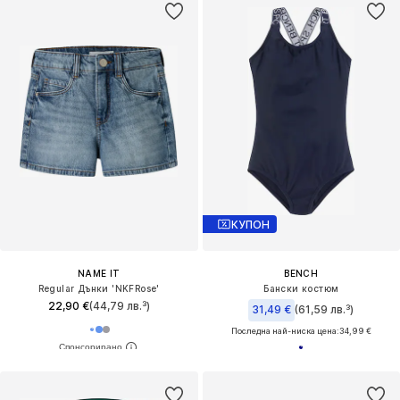
КУПОН
NAME IT
BENCH
Regular Дънки 'NKFRose'
Бански костюм
22,90 €
(44,79 лв.³)
31,49 €
(61,59 лв.³)
Последна най-ниска цена:
34,99 €