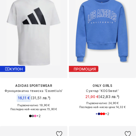
КУПОН
ПРОМОЦИЯ
ADIDAS SPORTSWEAR
ONLY GIRLS
Функционална тениска 'Essentials'
Суичър 'KOGSweat'
21,90 €
(42,83 лв.³)
16,11 €
(31,51 лв.³)
Първоначално: 24,90 €
Първоначално: 19,90 €
Последна най-ниска цена:
14,32 €
Последна най-ниска цена:
15,90 €
+
2
+
2