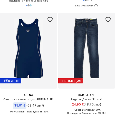
Последна най-ниска цена:
18,81 €
КУПОН
ПРОМОЦИЯ
ARENA
CARS JEANS
Спортна плажна мода 'FINDING JR'
Regular Дънки 'Prinze'
24,90 €
(48,70 лв.³)
35,01 €
(68,47 лв.³)
Първоначално: 29,90 €
Последна най-ниска цена:
38,90 €
Последна най-ниска цена:
19,71 €