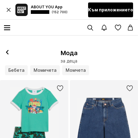
ABOUT YOU App
Към приложението
(152 700)
Мода
за деца
Бебета
Момичета
Момчета