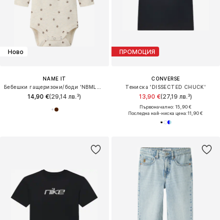
Ново
ПРОМОЦИЯ
NAME IT
CONVERSE
Бебешки гащеризони/боди 'NBMLARIS'
Тениска 'DISSECTED CHUCK'
14,90 €
(29,14 лв.³)
13,90 €
(27,19 лв.³)
Първоначално: 15,90 €
Последна най-ниска цена:
11,90 €