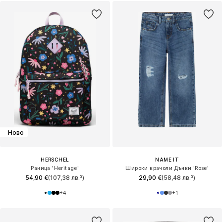
Ново
HERSCHEL
NAME IT
Раница 'Heritage'
Широки крачоли Дънки 'Rose'
54,90 €
(107,38 лв.³)
29,90 €
(58,48 лв.³)
+
4
+
1