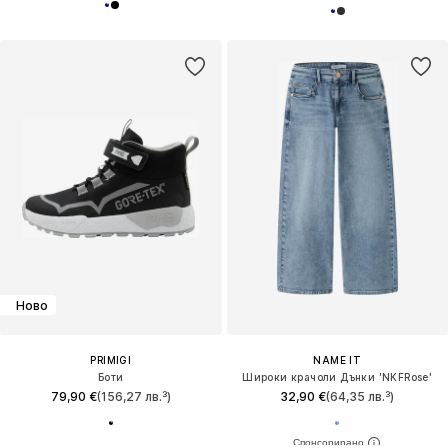
Ново
PRIMIGI
NAME IT
Боти
Широки крачоли Дънки 'NKFRose'
79,90 €
(156,27 лв.³)
32,90 €
(64,35 лв.³)