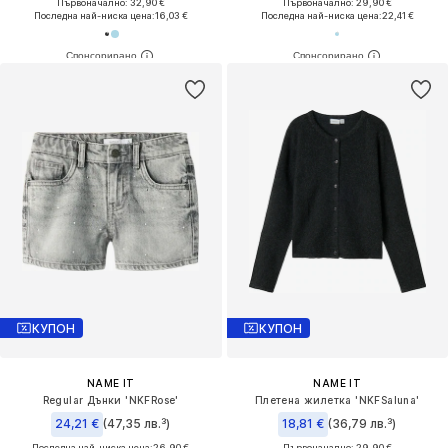
Първоначално: 32,90 €
Първоначално: 29,90 €
Последна най-ниска цена:
16,03 €
Последна най-ниска цена:
22,41 €
КУПОН
КУПОН
NAME IT
NAME IT
Regular Дънки 'NKFRose'
Плетена жилетка 'NKFSaluna'
24,21 €
(47,35 лв.³)
18,81 €
(36,79 лв.³)
Последна най-ниска цена:
26,90 €
Първоначално: 29,90 €