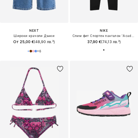
NEXT
NIKE
Широки крачоли Дънки
Слим фит Спортен панталон 'Academy'
От 25,00 €
(48,90 лв.³)
37,90 €
(74,13 лв.³)
+
6