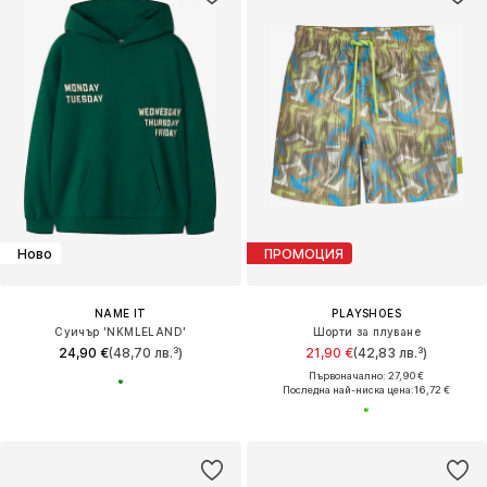
Ново
ПРОМОЦИЯ
NAME IT
PLAYSHOES
Суичър 'NKMLELAND'
Шорти за плуване
24,90 €
(48,70 лв.³)
21,90 €
(42,83 лв.³)
Първоначално: 27,90 €
Последна най-ниска цена:
16,72 €