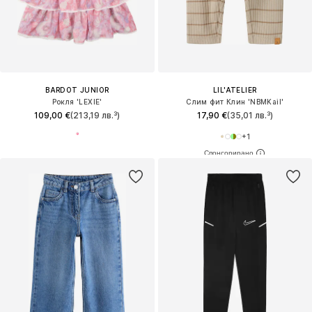
BARDOT JUNIOR
LIL'ATELIER
Рокля 'LEXIE'
Слим фит Клин 'NBMKail'
109,00 €
(213,19 лв.³)
17,90 €
(35,01 лв.³)
+
1