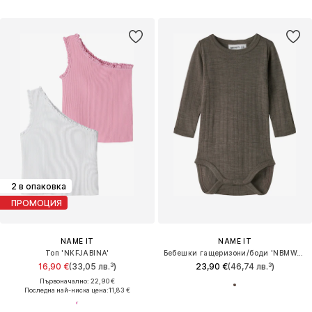
2 в опаковка
ПРОМОЦИЯ
NAME IT
NAME IT
Топ 'NKFJABINA'
Бебешки гащеризони/боди 'NBMWang'
16,90 €
(33,05 лв.³)
23,90 €
(46,74 лв.³)
Първоначално: 22,90 €
Последна най-ниска цена:
11,83 €