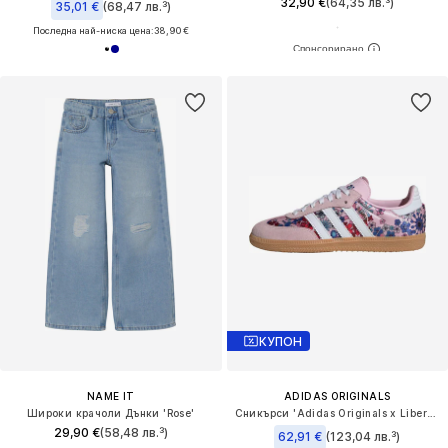
32,90 €
(64,35 лв.³)
35,01 €
(68,47 лв.³)
Последна най-ниска цена:
38,90 €
КУПОН
NAME IT
ADIDAS ORIGINALS
Широки крачоли Дънки 'Rose'
Сникърси 'Adidas Originals x Liberty London Samba OG'
29,90 €
(58,48 лв.³)
62,91 €
(123,04 лв.³)