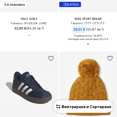
2 в опаковка
КУПОН
ONLY GIRLS
NIKE SPORTSWEAR
Тениска 'KOGELVA JUNE'
Тениска 'CITY UTILITY'
32,90 €
(64,35 лв.³)
26,01 €
(50,87 лв.³)
Първоначално: 34,90 €
Последна най-ниска цена:
20,23 €
Филтриране и Сортиране