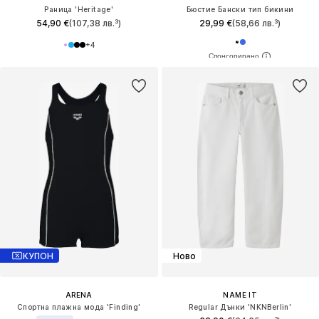
Раница 'Heritage'
Бюстие Бански тип бикини
54,90 €
(107,38 лв.³)
29,99 €
(58,66 лв.³)
+
4
КУПОН
Ново
ARENA
NAME IT
Спортна плажна мода 'Finding'
Regular Дънки 'NKNBerlin'