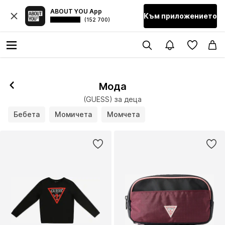
ABOUT YOU App
Към приложението
(152 700)
Мода
(GUESS) за деца
Бебета
Момичета
Момчета