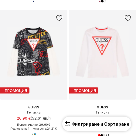
ПРОМОЦИЯ
ПРОМОЦИЯ
GUESS
GUESS
Тениска
Тениска
26,90 €
(52,61 лв.³)
16,90 €
(33,05 лв.³)
1
Филтриране и Сортиране
Първоначално: 29,90 €
Първоначално: 19,90 €
Последна най-ниска цена:
24,21 €
Последна най-ниска цена:
15,21 €
+
1