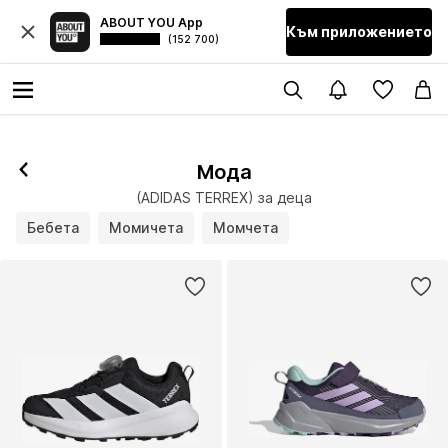
ABOUT YOU App
Към приложението
(152 700)
Мода
(ADIDAS TERREX) за деца
Бебета
Момичета
Момчета