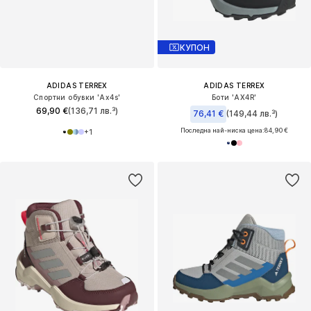
КУПОН
ADIDAS TERREX
ADIDAS TERREX
Спортни обувки 'Ax4s'
Боти 'AX4R'
69,90 €
(136,71 лв.³)
76,41 €
(149,44 лв.³)
Последна най-ниска цена:
84,90 €
+
1