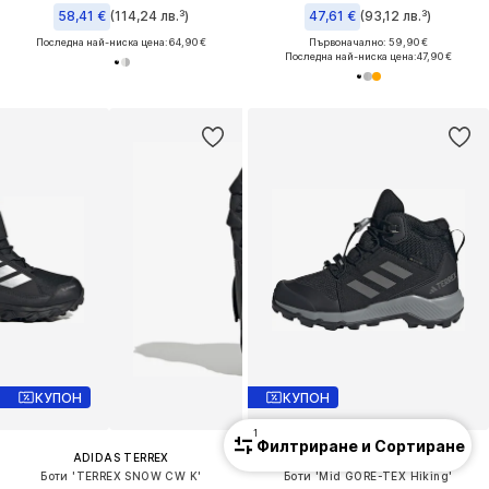
58,41 €
(114,24 лв.³)
47,61 €
(93,12 лв.³)
Последна най-ниска цена:
64,90 €
Първоначално: 59,90 €
Последна най-ниска цена:
47,90 €
КУПОН
КУПОН
1
Филтриране и Сортиране
ADIDAS TERREX
ADIDAS TERREX
Боти 'TERREX SNOW CW K'
Боти 'Mid GORE-TEX Hiking'