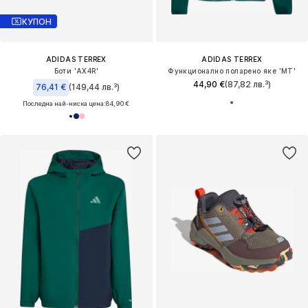
КУПОН
ADIDAS TERREX
ADIDAS TERREX
Боти 'AX4R'
Функционално поларено яке 'MT'
44,90 €
(87,82 лв.³)
76,41 €
(149,44 лв.³)
Последна най-ниска цена:
84,90 €